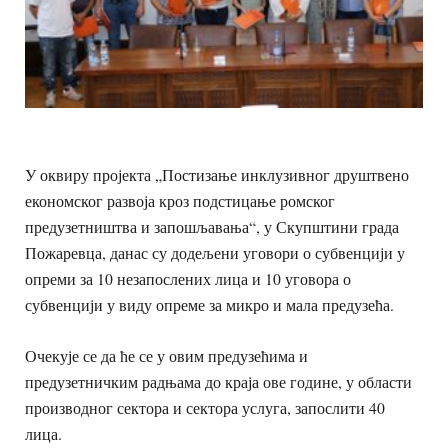
У оквиру пројекта „Постизање инклузивног друштвено
економског развоја кроз подстицање ромског
предузетништва и запошљавања“, у Скупштини града
Пожаревца, данас су додељени уговори о субвенцији у
опреми за 10 незапослених лица и 10 уговора о
субвенцији у виду опреме за микро и мала предузећа.
Очекује се да ће се у овим предузећима и
предузетничким радњама до краја ове године, у области
производног сектора и сектора услуга, запослити 40
лица.