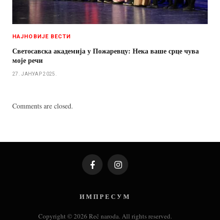
НАЈНОВИЈЕ ВЕСТИ
Светосавска академија у Пожаревцу: Нека ваше срце чува
моје речи
27. ЈАНУАР 2025.
Comments are closed.
Facebook
Instagram
И М П Р Е С У М
Copyright © 2026 Reč naroda. All rights reserved.