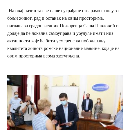
-На овај начин за све наше суграђане стварамо шансу за
бољи живот, рад и останак на овим просторима,
наглашава градоначелник Пожаревца Саша Павловић и
додаје да ће локална самоуправа и убудуће имати низ
активности које ће бити усмерене ка побољшању
квалитета живота ромске националне мањине, која је на
овим просторима веома заступљена.