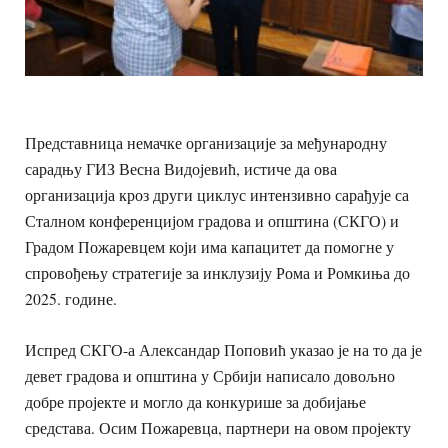
Представница немачке организације за међународну
сарадњу ГИЗ Весна Видојевић, истиче да ова
организација кроз други циклус интензивно сарађује са
Сталном конференцијом градова и општина (СКГО) и
Градом Пожаревцем који има капацитет да помогне у
спровођењу стратегије за инклузију Рома и Ромкиња до
2025. године.
Испред СКГО-а Александар Поповић указао је на то да је
девет градова и општина у Србији написало довољно
добре пројекте и могло да конкурише за добијање
средстава. Осим Пожаревца, партнери на овом пројекту