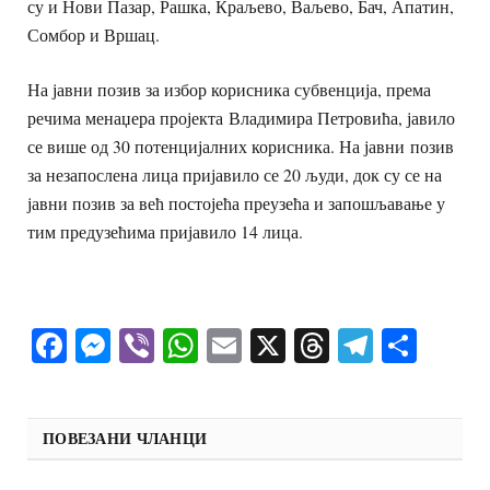
су и Нови Пазар, Рашка, Краљево, Ваљево, Бач, Апатин,
Сомбор и Вршац.
На јавни позив за избор корисника субвенција, према
речима менаџера пројекта Владимира Петровића, јавило
се више од 30 потенцијалних корисника. На јавни позив
за незапослена лица пријавило се 20 људи, док су се на
јавни позив за већ постојећа преузећа и запошљавање у
тим предузећима пријавило 14 лица.
Facebook
Messenger
Viber
WhatsApp
Email
X
Threads
Telegra
Shar
ПОВЕЗАНИ ЧЛАНЦИ