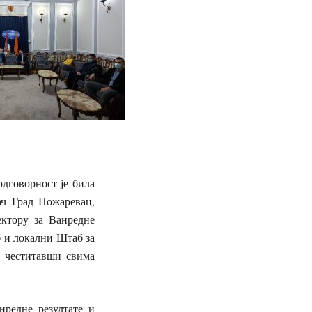
одговорност је била
ач Град Пожаревац,
ктору за Ванредне
б и локални Штаб за
ћ честитавши свима
нредне резултате и