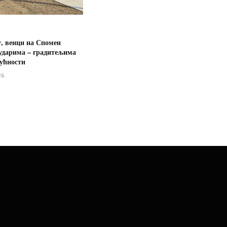
у, венци на Спомен
рударима – градитељима
дућности
26.