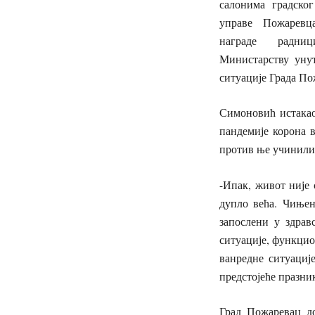
салонима градско
управе Пожаревц
награде радници
Министарству уну
ситуације Града По
Симоновић истакао
пандемије корона в
против ње учинили 
-Ипак, живот није 
дупло већа. Чињен
запослени у здрав
ситуације, функцио
ванредне ситуациј
предстојеће празни
Град Пожаревац до