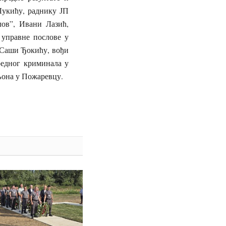
Лукићу, раднику ЈП
ов”, Ивани Лазић,
 управне послове у
 Саши Ђокићу, вођи
редног криминала у
љона у Пожаревцу.