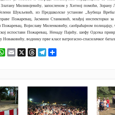
: Златану Миливојевићу, запосленом у Хитној помоћи, Зорану 
 Јелени Шукљевић, из Предшколске установе „Љубица Вребал
праве Пожаревац, Јасмини Станковић, млађој инспекторки за
и Пожаревац, Војиславу Миленковићу, саобраћајном полицајцу,
ској испостави Пожаревац, Ненаду Пајићу, шефу Одсека прив
 Новаковићу, воднику прве класе ватрогасно-спасилачког бата
ok
senger
iber
WhatsApp
Email
X
Threads
Telegram
Share
И