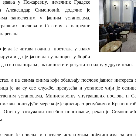
г здања у Пожаревцу, начелник Градске
а Александар Симоновић, доделио је
ма запосленим у јавним установама,
трашњих послова и Сектору за ванредне
жареваца.
 је да је читава година протекла у знаку
ируса и да је јасно да су напори у борби
да сво планирање, активности и резултати падну у други план.
стао, а на свима онима који обављају послове јавног интереса 
ица је да су све службе, предузећа и установе чији је оснив
ственим установама, Министарству унутрашњих послова и Се
нисали поштујући мере које је диктирао републички Крзни шта
е. Они су заслужили посебно поштовање, рекао је Симонови
ке.
делио је повеље и награде истакнутим појединцима за изва