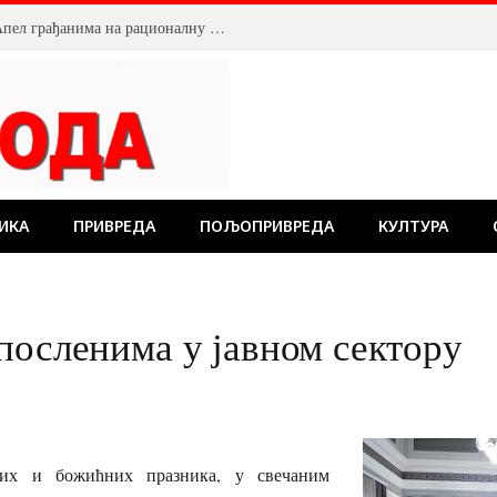
Смањен притисак воде у Пожаревцу. Апел грађанима на рационалну потрошњу
ИКА
ПРИВРЕДА
ПОЉОПРИВРЕДА
КУЛТУРА
посленима у јавном сектору
их и божићних празника, у свечаним