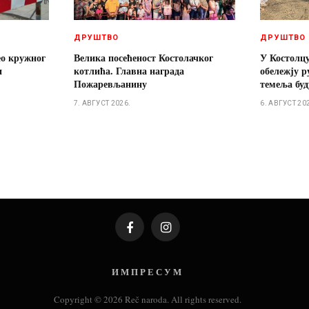
ДРУШТВО
ДРУШТВО
ео кружног
Велика посећеност Костолачког
У Костолц
и
котлића. Главна награда
обележју 
Пожаревљанину
темеља бу
7. АВГУСТ 2026.
6. АВГУСТ 20
Facebook
Instagram
И М П Р Е С У М
Copyright © 2026 Reč naroda. All rights reserved.