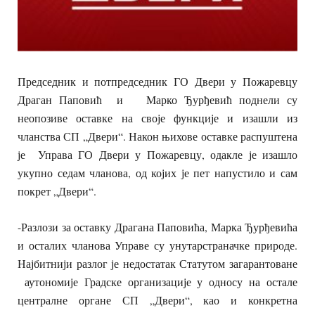
Председник и потпредседник ГО Двери у Пожаревцу
Драган Паповић и Марко Ђурђевић поднели су
неопозиве оставке на своје функције и изашли из
чланства СП „Двери“. Након њихове оставке распуштена
је Управа ГО Двери у Пожаревцу, одакле је изашло
укупно седам чланова, од којих је пет напустило и сам
покрет „Двери“.
-Разлози за оставку Драгана Паповића, Марка Ђурђевића
и осталих чланова Управе су унутарстраначке природе.
Најбитнији разлог је недостатак Статутом загарантоване
аутономије Градске организације у односу на остале
централне органе СП „Двери“, као и конкретна