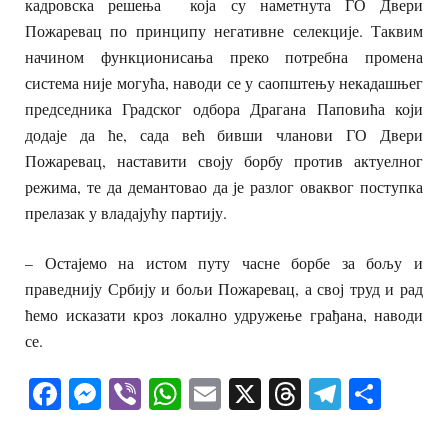
кадровска решења која су наметнута ГО Двери
Пожаревац по принципу негативне селекције. Таквим
начином функционисања преко потребна промена
система није могућа, наводи се у саопштењу некадашњег
председника Градског одбора Драгана Паповића који
додаје да ће, сада већ бивши чланови ГО Двери
Пожаревац, наставити своју борбу против актуелног
режима, те да демантовао да је разлог оваквог поступка
прелазак у владајућу партију.
– Остајемо на истом путу часне борбе за бољу и
праведнију Србију и бољи Пожаревац, а свој труд и рад
ћемо исказати кроз локално удружење грађана, наводи
се.
Facebook
Messenger
Viber
WhatsApp
Email
X
Threads
Telegra
Shar