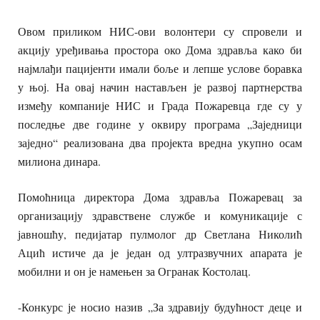
Овом приликом НИС-ови волонтери су спровели и
акцију уређивања простора око Дома здравља како би
најмлађи пацијенти имали боље и лепше услове боравка
у њој. На овај начин настављен је развој партнерства
између компаније НИС и Града Пожаревца где су у
последње две године у оквиру програма „Заједници
заједно“ реализована два пројекта вредна укупно осам
милиона динара.
Помоћница директора Дома здравља Пожаревац за
организацију здравствене службе и комуникације с
јавношћу, педијатар пулмолог др Светлана Николић
Ацић истиче да је један од ултразвучних апарата је
мобилни и он је намењен за Огранак Костолац.
-Конкурс је носио назив „За здравију будућност деце и