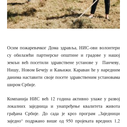
Осим пожаревачког Дома здравља, НИС-ови волонтери
су обилазећи партнерске општине и градове у нашој
земљи већ посетили здравствене установе у Панчеву,
Нишу, Новом Бечеју и Кањижи. Караван ће у наредним
данима наставити своје посете здравственим установама
широм Србије.
Компанија НИС већ 12 година активно улаже у развој
локалних заједница и унапређење квалитета живота
грађана Србије. До сада је кроз програм „Заједници
заједно“ подржано више од 950 пројеката вредних 1,2