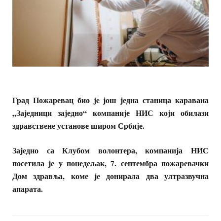
Град Пожаревац био je још једна станица каравана
„Заједници заједно“ компаније НИС који обилази
здравствене установе широм Србије.
Заједно са Клубом волонтера, компанија НИС
посетила је у понедељак, 7. септембра пожаревачки
Дом здравља, коме је донирала два ултразвучна
апарата.