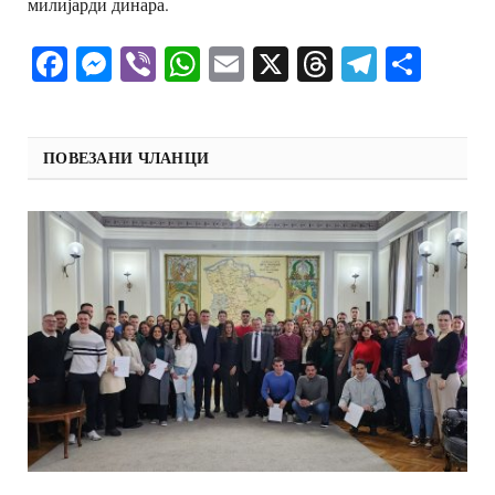
милијарди динара.
Facebook
Messenger
Viber
WhatsApp
Email
X
Threads
Telegra
Shar
ПОВЕЗАНИ ЧЛАНЦИ