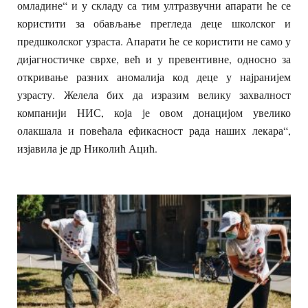
омладине“ и у складу са тим ултразвучни апарати ће се
користити за обављање прегледа деце школског и
предшколског узраста. Апарати ће се користити не само у
дијагностичке сврхе, већ и у превентивне, односно за
откривање разних аномалија код деце у најранијем
узрасту. Желела бих да изразим велику захвалност
компанији НИС, која је овом донацијом увелико
олакшала и повећала ефикасност рада наших лекара“,
изјавила је др Николић Ацић.