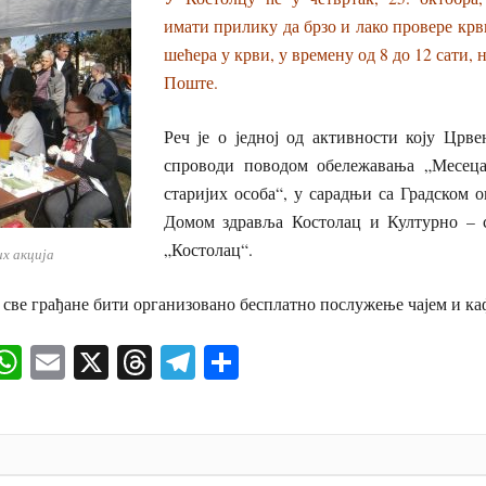
имати прилику да брзо и лако провере кр
шећера у крви, у времену од 8 до 12 сати, 
Поште.
Реч је о једној од активности коју Црв
спроводи поводом обележавања „Месеца
старијих особа“, у сарадњи са Градском 
Домом здравља Костолац и Културно – 
„Костолац“.
их акција
 све грађане бити организовано бесплатно послужење чајем и ка
ok
senger
iber
WhatsApp
Email
X
Threads
Telegram
Share
И