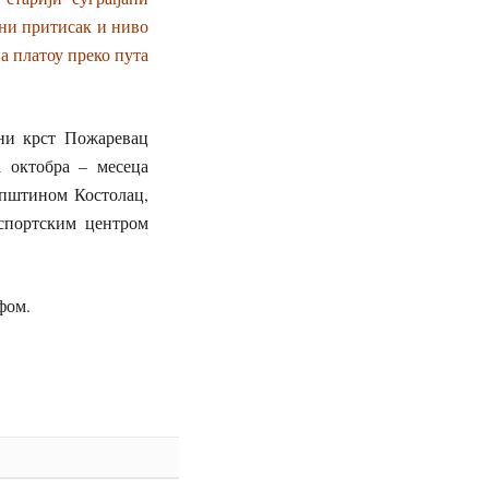
вни притисак и ниво
на платоу преко пута
ени крст Пожаревац
 октобра – месеца
општином Костолац,
спортским центром
фом.