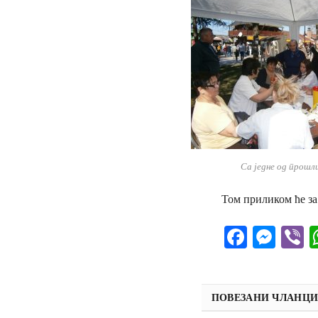
Са једне од прошл
Том приликом ће за
Facebo
Mes
V
ПОВЕЗАНИ ЧЛАНЦ