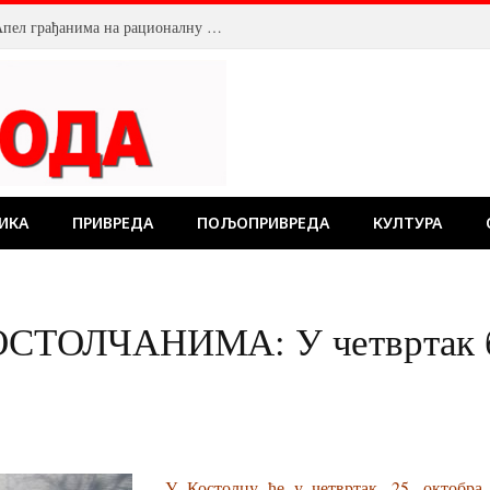
Смањен притисак воде у Пожаревцу. Апел грађанима на рационалну потрошњу
ИКА
ПРИВРЕДА
ПОЉОПРИВРЕДА
КУЛТУРА
ТОЛЧАНИМА: У четвртак бе
У Костолцу ће у четвртак, 25. октобра,