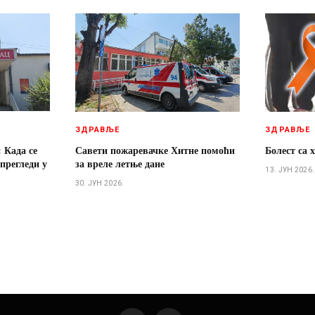
ЗДРАВЉЕ
ЗДРАВЉЕ
 Када се
Савети пожаревачке Хитне помоћи
Болест са 
прегледи у
за вреле летње дане
13. ЈУН 2026.
30. ЈУН 2026.