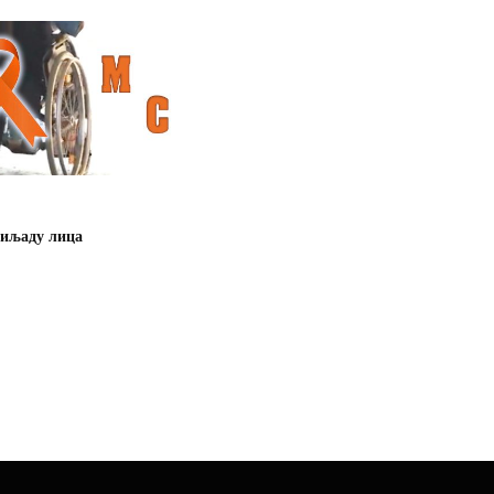
хиљаду лица