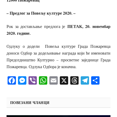
– Предлог за Повељу културе 2020. –
ПЕТАК, 20. новембар
Рок за достављање предлога је
2020. године.
Одлуку о додели Повеља културе Града Пожаревца
доноси Одбор за додељивање награда који ће именовати
Председништво Културно – просветне заједнице Града
Пожаревца. Одлука Одбора је коначна.
Facebook
Messenger
Viber
WhatsApp
Email
X
Threads
Telegra
Shar
ПОВЕЗАНИ ЧЛАНЦИ