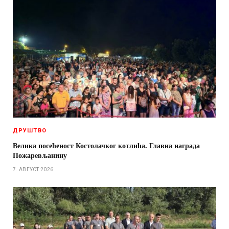
ДРУШТВО
Велика посећеност Костолачког котлића. Главна награда
Пожаревљанину
7. АВГУСТ 2026.