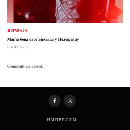
ДОГАЂАЈИ
Магла бенд овог викенда у Пожаревцу
6. АВГУСТ 2026.
Comments are closed.
Facebook
Instagram
И М П Р Е С У М