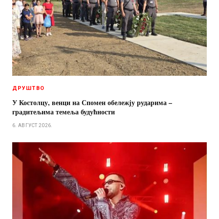
ДРУШТВО
У Костолцу, венци на Спомен обележју рударима –
градитељима темеља будућности
6. АВГУСТ 2026.