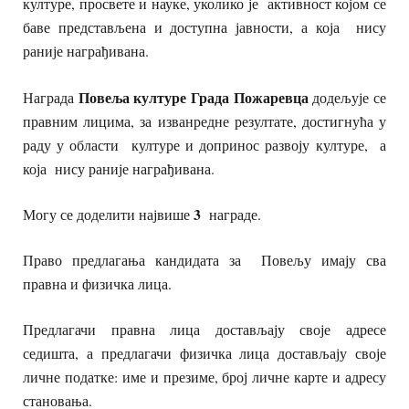
културе, просвете и науке, уколико је активност којом се
баве представљена и доступна јавности, а која нису
раније награђивана.
Повеља културе Града Пожаревца
Награда
додељује се
правним лицима, за изванредне резултате, достигнућа у
раду у области културе и допринос развоју културе, а
која нису раније награђивана.
3
Могу се доделити највише
награде.
Право предлагања кандидата за Повељу имају сва
правна и физичка лица.
Предлагачи правна лица достављају своје адресе
седишта, а предлагачи физичка лица достављају своје
личне податке: име и презиме, број личне карте и адресу
становања.