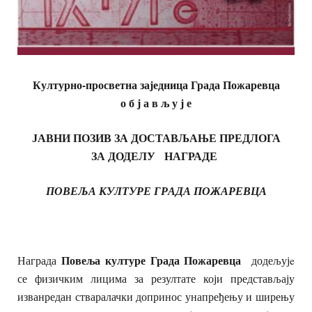
Културно-просветна заједница Града Пожаревца
о б ј а в љ у ј е
ЈАВНИ ПОЗИВ ЗА ДОСТАВЉАЊЕ ПРЕДЛОГА
ЗА ДОДЕЛУ НАГРАДЕ
ПОВЕЉА КУЛТУРЕ ГРАДА ПОЖАРЕВЦА
Повеља културе Града Пожаревца
Награда
додељујe
се физичким лицима за резултате који представљају
изванредан стваралачки допринос унапређењу и ширењу