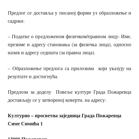
Предлог се доставља у писаној форми уз образложење и
садржи:
– Податке о предложеном физичком/правном лицу: Име,
презиме и адресу становања (за физичка лица), односно
назив и адресу седишта (за правна лица).
– Образложење предлога са прилозима који указују на
резултате и достигнућа.
Предлози за доделу Повеље културе Града Пожаревца
достављају се у затвореној коверти, на адресу:
Културно – просветна заједница Града Пожаревца
Симе Симића 1
12000 Пожаревац