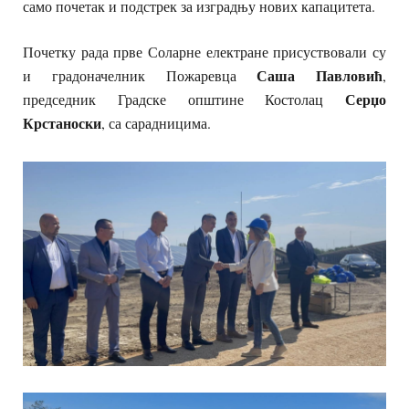
само почетак и подстрек за изградњу нових капацитета.
Почетку рада прве Соларне електране присуствовали су
Саша Павловић
и градоначелник Пожаревца
,
Серџо
председник Градске општине Костолац
Крстаноски
, са сарадницима.