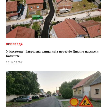
ПРИВРЕДА
У Костолцу: Завршена улица која повезује Дидино насеље и
Колиште
20. ЈУЛ 2026.