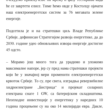
ће се завртети елисе. Тиме ћемо овде у Костолцу ојачати
наш електроенергетски систем за 76 мегавата зелене
енергије.
Подсетила је и на стратешки циљ Владе Републике
Србије, дефинисан Стратегијом развоја енергетике, да до
2030. године удео обновљивих извора енергије достигне
45 одсто.
– Морамо још много тога да урадимо и уложимо
максималне напоре, јер су пред нама стратешки пројекти
који ће у значајној мери променити електроенергетски
крвоток Србије. То су, пре свега, изградња реверзибилне
хидроелектране „Бистрица“ и пројекат соларних
електрана снаге 1 GW, са батеријским складиштима.
Неопходне инвестиције у енергетику у наредних 10
година процењене су на око 14 милијарди евра. Дакле,