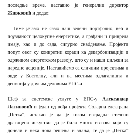
последње време, наставио је генерални директор
Живковић
и додао:
– Тиме јачамо не само наш зелени портфолио, већ и
поузданост целокупне енергетике, а грађани и привреда
имају, као и до сада, сигурно снабдевање. Пројекти
попут овог су конкретни кораци ка декарбонизацији и
одрживом енергетском развоју, што су и наши циљеви за
наредне деценије. Наставићемо са сличним пројектима и
овде у Костолцу, али и на местима одлагалишта и
депонија у другим деловима ЕПС-а.
Александар
Шеф за системске услуге у ЕПС-у
Латиновић
и један од вођа пројекта Соларна електрана
„Петка“, истакао је да је током изградње стечено
драгоцено искуство, да је било много изазова који су
донели и нека нова решења и знања, те да је „Петка“