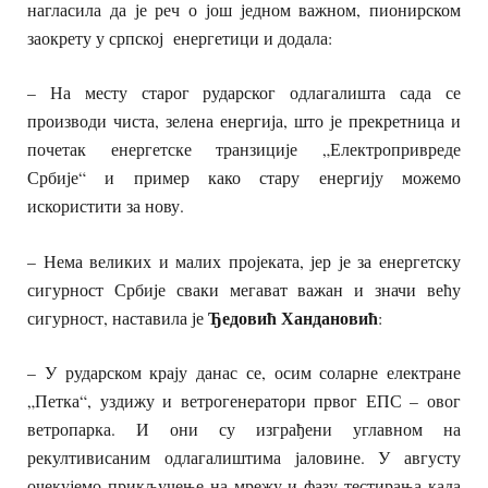
нагласила да је реч о још једном важном, пионирском
заокрету у српској енергетици и додала:
– На месту старог рударског одлагалишта сада се
производи чиста, зелена енергија, што је прекретница и
почетак енергетске транзиције „Електропривреде
Србије“ и пример како стару енергију можемо
искористити за нову.
– Нема великих и малих пројеката, јер је за енергетску
сигурност Србије сваки мегават важан и значи већу
Ђедовић Хандановић
сигурност, наставила је
:
– У рударском крају данас се, осим соларне електране
„Петка“, уздижу и ветрогенератори првог ЕПС – овог
ветропарка. И они су изграђени углавном на
рекултивисаним одлагалиштима јаловине. У августу
очекујемо прикључење на мрежу и фазу тестирања када