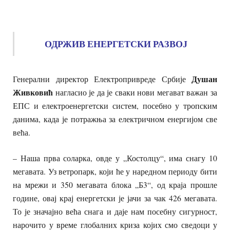
ОДРЖИВ ЕНЕРГЕТСКИ РАЗВОЈ
Душан
Генерални директор Електропривреде Србије
Живковић
нагласио је да је сваки нови мегават важан за
ЕПС и електроенергетски систем, посебно у тропским
данима, када је потражња за електричном енергијом све
већа.
– Наша прва соларка, овде у „Костолцу“, има снагу 10
мегавата. Уз ветропарк, који ће у наредном периоду бити
на мрежи и 350 мегавата блока „Б3“, од краја прошле
године, овај крај енергетски је јачи за чак 426 мегавата.
То је значајно већа снага и даје нам посебну сигурност,
нарочито у време глобалних криза којих смо сведоци у