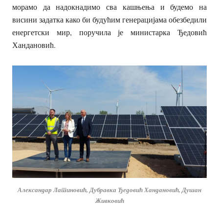
морамо да надокнадимо сва кашњења и будемо на
висини задатка како би будућим генерацијама обезбедили
енергетски мир, поручила је министарка Ђедовић
Хандановић.
Александар Латиновић, Дубравка Ђедовић Хандановић, Душан
Живковић