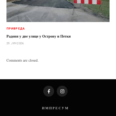
ПРИВРЕДА
Радови у две улице у Острову и Петки
29. ЈУН 2026.
Comments are closed.
Facebook
Instagram
И М П Р Е С У М