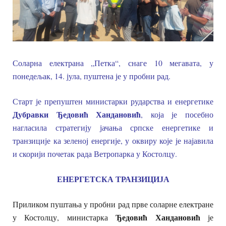
Соларна електрана „Петка“, снаге 10 мегавата, у
понедељак, 14. јула, пуштена је у пробни рад.
Старт је препуштен министарки рударства и енергетике
Дубравки Ђедовић Хандановић
, која је посебно
нагласила стратегију јачања српске енергетике и
транзиције ка зеленој енергије, у оквиру које је најавила
и скорији почетак рада Ветропарка у Костолцу.
ЕНЕРГЕТСКА ТРАНЗИЦИЈА
Приликом пуштања у пробни рад прве соларне електране
Ђедовић Хандановић
у Костолцу, министарка
је