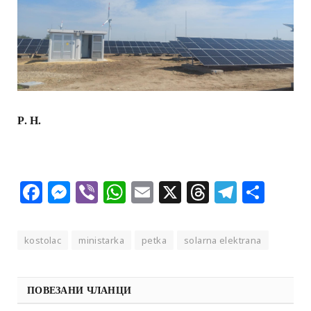
Р. Н.
Facebook
Messenger
Viber
WhatsApp
Email
X
Threads
Telegra
Shar
kostolac
ministarka
petka
solarna elektrana
ПОВЕЗАНИ ЧЛАНЦИ