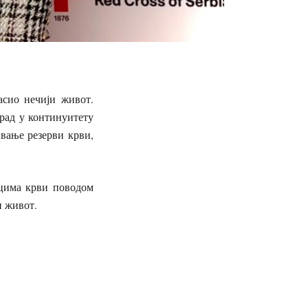
асио нечији живот.
рад у континуитету
вање резерви крви,
оцима крви поводом
и живот.