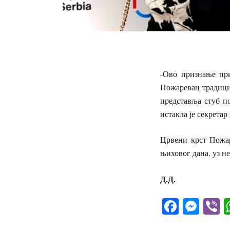
-Ово признање при
Пожаревац традици
представља стуб п
истакла је секрета
Црвени крст Пожар
њиховог дана, уз н
Д.Д.
Facebo
Mes
V