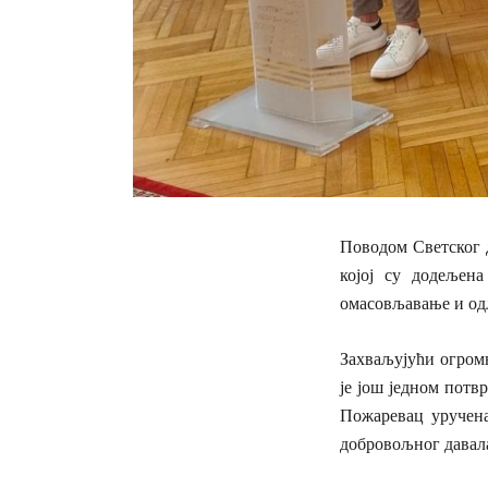
Поводом Светског 
којој су додељен
омасовљавање и одл
Захваљујући огром
је још једном потв
Пожаревац уручена
добровољног давал