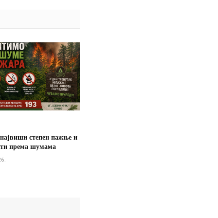
 највиши степен пажње и
сти према шумама
26.