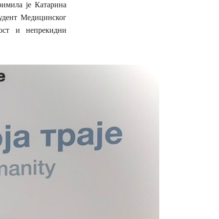
имила је Катарина
удент Медицинског
ност и непрекидни