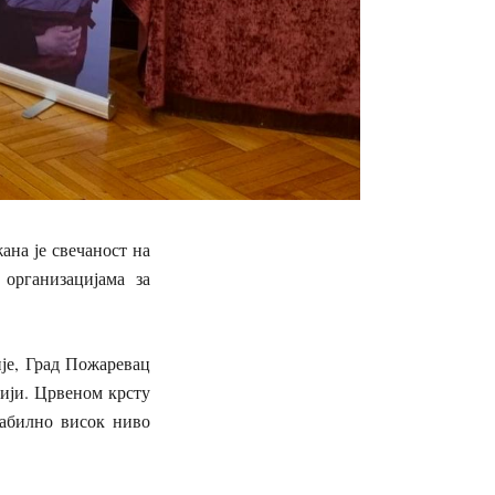
на је свечаност на
организацијама за
је, Град Пожаревац
бији. Црвеном крсту
табилно висок ниво