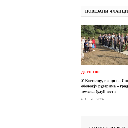
ПОВЕЗАНИ ЧЛАНЦ
ДРУШТВО
У Костолцу, венци на Сп
обележју рударима – гра
темеља будућности
6. АВГУСТ 2026.