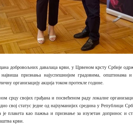
дана добровољних давалаца крви, у Црвеном крсту Србије одржа
а највиша признања најуспешнијим градовима, општинама и 
ичну организацију акција током протекле године.
ном срцу својих грађана и посвећеном раду локалне организаци
рдио свој статус једне од најхуманијих средина у Републици Ср
 је плакета као пажња и признање за изузетан допринос и с
аштва крви.