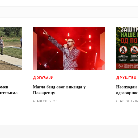
И
ДОГАЂАЈИ
ДРУШТВО
омен
Магла бенд овог викенда у
Неопходан
дитељима
Пожаревцу
одговорно
6. АВГУСТ 2026.
6. АВГУСТ 20