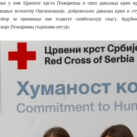
ње у име Црвеног крста Пожаревац и свих давалаца крви пр
ишњи волонтер Организације, добровољни давалац крви и ст
збор за примаоца ове плакете симболизује снагу, будућ
који Пожаревац годинама негује.