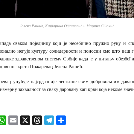
Јелена Рашић, Катарина Оташевић и Марина Стокић
пада сваком појединцу који је несебично пружио руку и сп
онално негује културу солидарности и поносни смо што наш г
одршке здравственом систему Србије када је у питању обезбеђи
р црвеног крста Пожаревац Јелена Рашић.
евац упућује најсрдачније честитке свим добровољним дава
еизмерну захвалност за сваку даровану кап крви која некоме знач
ok
senger
iber
WhatsApp
Email
X
Threads
Telegram
Share