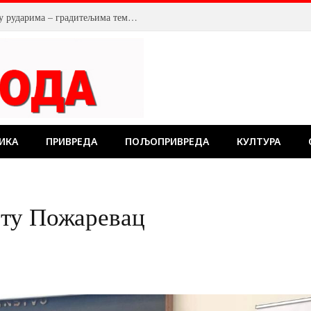
У Костолцу, венци на Спомен обележју рударима – градитељима темеља будућности
ИКА
ПРИВРЕДА
ПОЉОПРИВРЕДА
КУЛТУРА
ту Пожаревац