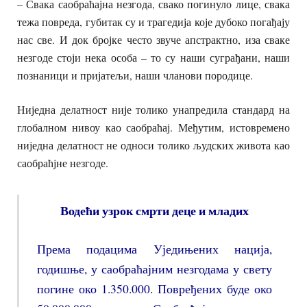
– Свака саобраћајна незгода, свако погинуло лице, свака
тежа повреда, губитак су и трагедија које дубоко погађају
нас све. И док бројке често звуче апстрактно, иза сваке
незгоде стоји нека особа – то су наши суграђани, наши
познаници и пријатељи, наши чланови породице.
Ниједна делатност није толико унапредила стандард на
глобалном нивоу као саобраћај. Међутим, истовремено
ниједна делатност не односи толико људских живота као
саобраћјне незгоде.
Водећи узрок смрти деце и младих
Према подацима Уједињених нација,
годишње, у саобраћајним незгодама у свету
погине око 1.350.000. Повређених буде око