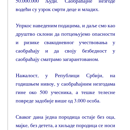
50.000.000 људи. Саобраћајне незгоде
водећи су узрок смрти деце и младих.
Упркос наведеним подацима, и даље смо као
друштво склони да потцењујемо опасности
и ризике свакодневног учествовања у
саобраћају и да своју безбедност у
саобраћају сматрамо загарантованом.
Нажалост, у Републици Србији, на
годишњем нивоу, у саобраћајним незгодама
гине око 500 учесника, а тешке телесне
повреде задобије више од 3.000 особа.
Сваког дана једна породица остаје без оца,
мајке, без детета, а хиљаде породица се носи