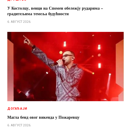
У Костолцу, венци на Спомен обележју рударима –
градитељима темеља будућности
6. АВГУСТ 2026.
ДОГАЂАЈИ
Магла бенд овог викенда у Пожаревцу
6. АВГУСТ 2026.