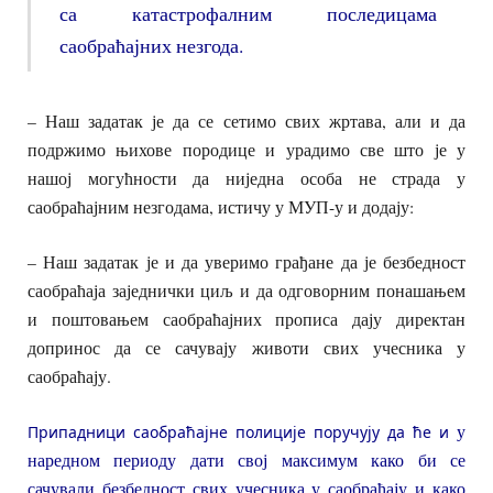
са катастрофалним последицама
саобраћајних незгода.
– Наш задатак је да се сетимо свих жртава, али и да
подржимо њихове породице и урадимо све што је у
нашој могућности да ниједна особа не страда у
саобраћајним незгодама, истичу у МУП-у и додају:
– Наш задатак је и да уверимо грађане да је безбедност
саобраћаја заједнички циљ и да одговорним понашањем
и поштовањем саобраћајних прописа дају директан
допринос да се сачувају животи свих учесника у
саобраћају.
у
Припадници саобраћајне полиције поручују да ће и
наредном периоду дати свој максимум како би се
сачували безбедност свих учесника у саобраћају и како