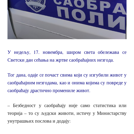
У недељу, 17. новембра, широм света обележава се
Светски дан сећања на жртве саобраћајних незгода.
Тог дана, одаје се почаст свима који су изгубили живот у
саобраћајним незгодама, као и онима којима су повреде у
саобраћају драстично промениле живот.
– Безбедност у саобраћају није само статистика или
теорија – то су људски животи, истичу у Министарству
унутрашњих послова и додају: