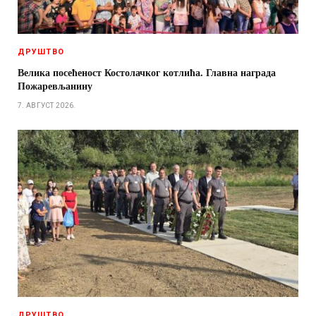
ДРУШТВО
Велика посећеност Костолачког котлића. Главна награда
Пожаревљанину
7. АВГУСТ 2026.
ДРУШТВО