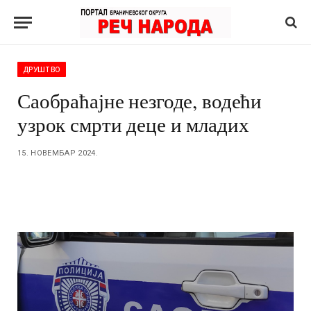
ДРУШТВО
Саобраћајне незгоде, водећи
узрок смрти деце и младих
15. НОВЕМБАР 2024.