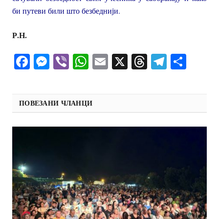
би путеви били што безбеднији.
Р.Н.
Facebook
Messenger
Viber
WhatsApp
Email
X
Threads
Telegra
Shar
ПОВЕЗАНИ ЧЛАНЦИ