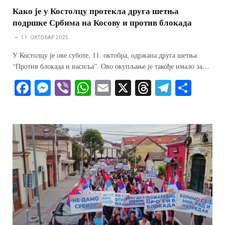
Како је у Костолцу протекла друга шетња
подршке Србима на Косову и против блокада
11. ОКТОБАР 2025.
У Костолцу је ове суботе, 11. октобра, одржана друга шетња
“Против блокада и насиља”. Ово окупљање је такође имало за…
Fa
M
Vi
W
E
X
T
Te
S
ce
es
be
ha
m
hr
le
ha
bo
se
r
ts
ail
ea
gr
re
ok
ng
A
ds
a
er
pp
m