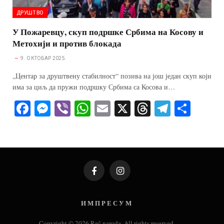
ДРУШТВО
У Пожаревцу, скуп подршке Србима на Косову и
Метохији и против блокада
9. ОКТОБАР 2025.
„Центар за друштвену стабилност“ позива на још један скуп који
има за циљ да пружи подршку Србима са Косова и…
Fa
M
Vi
W
E
X
T
Te
S
ce
es
be
ha
m
hr
le
ha
bo
se
r
ts
ail
ea
gr
re
ok
ng
A
ds
a
er
pp
m
Facebook
Instagram
И М П Р Е С У М
Copyright © 2026 Reč naroda. All rights reserved.