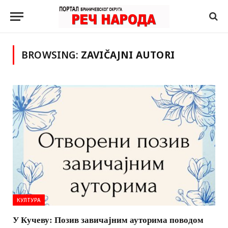
BROWSING:
ZAVIČAJNI AUTORI
КУЛТУРА
У Кучеву: Позив завичајним ауторима поводом