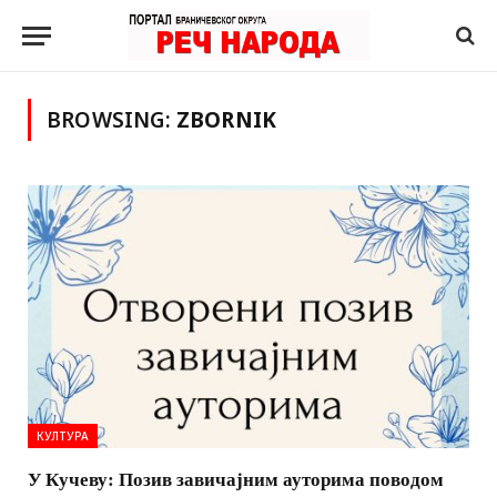
BROWSING:
ZBORNIK
КУЛТУРА
У Кучеву: Позив завичајним ауторима поводом