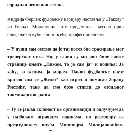
одрадили неколико сезона.
Андрија Ферлеж фудбалску каријеру наставља у „Такову“
из Горњег Милановца, што представља његово прво
одвајање од куће, али и осећај професионализма.
– У души сам осетио да је тај потез био трасирање мог
тренерског пута. Но, у глави су ми још биле свеже
странице књиге „Пижон, то ја сам ја“ и водиља: Ја
хоћу, ја желим, ја морам. Након фудбалске паузе
вратио сам се „Жељи“ као играч и помагао Зорану
Ристићу, тако да смо брзо стигли до озбиљног
такмичарског ранга.
– Ту се јавља склоност ка организацији и одлучујем да
у најбољим играчким годинама, по разговору са
председником клуба Миливојем Милијановићем,