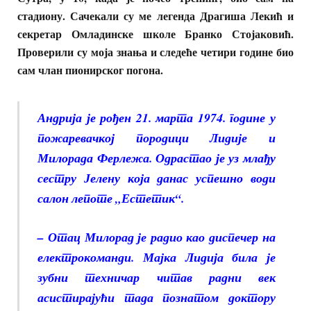
стадиону. Сачекали су ме легенда Драгиша Лекић и
секретар Омладинске школе Бранко Стојаковић.
Проверили су моја знања и следеће четири године био
сам члан пионирског погона.
Андрија је рођен 21. марта 1974. године у
пожаревачкој породици Лидије и
Милорада Ферлежа. Одрастао је уз млађу
сестру Јелену која данас успешно води
салон лепоте „Естетик“.
– Отац Милорад је радио као диспечер на
електрокоманди. Мајка Лидија била је
зубни техничар читав радни век
асистирајући тада познатом доктору