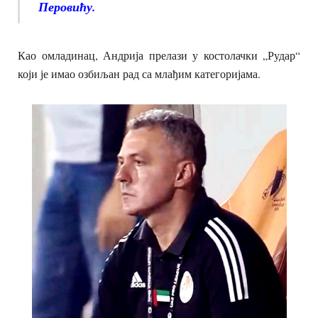
Перовићу.
Као омладинац, Андрија прелази у костолачки „Рудар“
који је имао озбиљан рад са млађим категоријама.