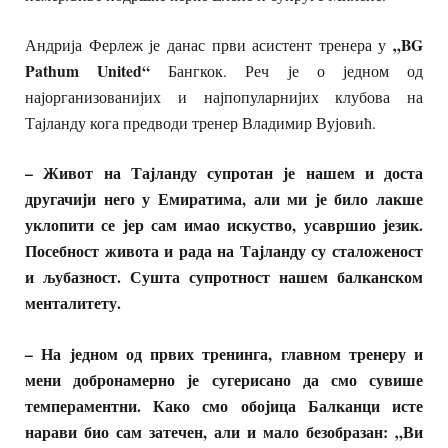
„BG
Андрија Ферлеж је данас први асистент тренера у
Pathum United“
Бангкок. Реч је о једном од
најорганизованијих и најпопуларнијих клубова на
Тајланду кога предводи тренер Владимир Вујовић.
– Живот на Тајланду супротан је нашем и доста
другачији него у Емиратима, али ми је било лакше
уклопити се јер сам имао искуство, усавршио језик.
Посебност живота и рада на Тајланду су сталоженост
и љубазност. Сушта супротност нашем балканском
менталитету.
– На једном од првих тренинга, главном тренеру и
мени добронамерно је сугерисано да смо сувише
темпераментни. Како смо обојица Балканци исте
нарави био сам затечен, али и мало безобразан: „Ви