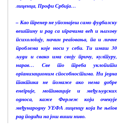
лиценца, Профи Србија…
– Као тренер не упознајеш само фудбалску
вештину и рад са играчима већ и њихову
психологију, начин реаговања, па и личне
проблема које носи у себи. Ти имаш 30
људи и свако има своју причу, културу,
нарав… Све то треба уклопити
организационим способностима. Ни једна
тактика не помаже ако нема добре
енегрије, мотивације и међуљудских
односа, каже Ферлеж који очекује
међународну УЕФА лиценцу која ће његов
рад подићи на још виши ниво.