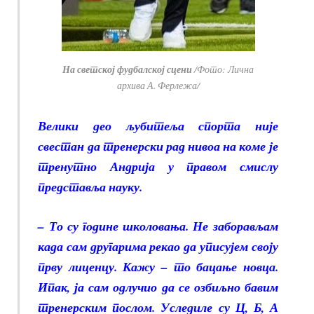
На светској фудбалској сцени
/Фото: Лична
архива А. Ферлежа/
Велики део љубитеља спорта није
свестан да тренерски рад нивоа на коме је
тренутно Андрија у правом смислу
представља науку.
– То су године школовања. Не заборављам
када сам другарима рекао да уписујем своју
прву лиценцу. Кажу – то бацање новца.
Ипак, ја сам одлучио да се озбиљно бавим
тренерским послом. Уследиле су Ц, Б, А