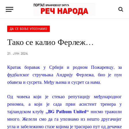
ДА СЕ БОЉЕ УПОЗНАМО
Тако се калио Ферлеж…
21. ЈУН 2026.
Кратак боравак у Србији и родном Пожаревцу, за
фудбалског стручњака Андрију Ферлежа, био је пун
обавеза и сусрета. Међу њима и сусрет са нама.
Од човека који је стекао репутацију међународног
реномеа, а који је сада први асистент тренера у
„BG Pathum United“
тајландском клубу
нисмо тражили
много. Желели смо да га упознамо из нешто другачијег
угла и забележимо стазе којима је трасирао пут од дечачке