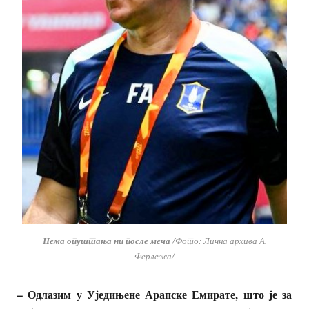
Нема опуштања ни после меча
/Фото: Лична архива А.
Ферлежа/
– Одлазим у Уједињене Арапске Емирате, што је за