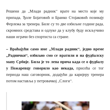
Решени да „Млади радник“ врате на место које му
припада, Ђоле Бојатовић и Бранко Стојаковић позивају
Ферлежа за тренера. Биле су то две озбиљне године рада,
скромних средстава и одлуке да у клубу буду искључиво
наши играчи без спортиста са стране.
– Враћајући само име „Млади радник“, једно време
„Раднички“, озбиљно смо се вратили и на фудбалску
мапу Србије.
Била је то лепа прича када се о фудбалу
у Пожаревцу говорило као некада,
присећа се тог
периода наш саговорник, додајући да каријеру тренера
потом наставља у петровачкој „Слоги“.