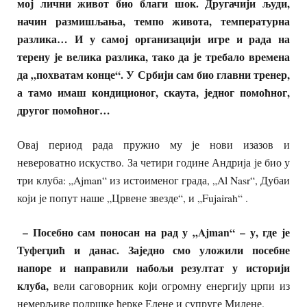
мој лични живот био благи шок. Другачији људи,
начин размишљања, темпо живота, температурна
разлика… И у самој организацији игре и рада на
терену је велика разлика, тако да је требало времена
да „похватам конце“. У Србији сам био главни тренер,
а тамо имаш кондиционог, скаута, једног помоћног,
другог помоћног…
Овај период рада пружио му је нови изазов и
невероватно искуство. За четири године Андрија је био у
три клуба: „Ajman“ из истоименог града, „Al Nasr“, Дубаи
који је попут наше „Црвене звезде“, и „Fujairah“ .
– Посебно сам поносан на рад у „Ajman“ – у, где је
Туфегџић и данас. Заједно смо уложили посебне
напоре и направили набољи резултат у историји
клуба,
вели саговорник који огромну енергију црпи из
немерљиве подршке ћерке Елене и супруге Милене.