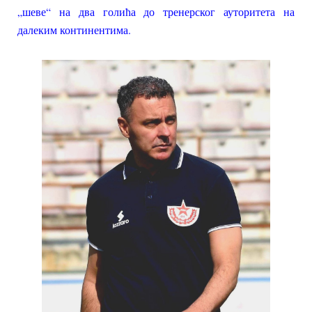
„шеве“ на два голића до тренерског ауторитета на
далеким континентима.