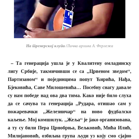
На тренерској клупи
/Лична архива А. Ферлежа
– Та генерација ушла је у Квалитену омладинску
лигу Србије, такмичивши се са „Црвеном зведом“,
Партизаном“ и појединцима попут Ћирића, Нађа,
Бјековића, Саве Милошевића… Посебну снагу давале
су нам победе над ова два тима. Како није било слуха
да се сачува та генерација „Рудара, отишао сам у
пожаревачки „Железничар“ на ново фудбалско
каљење. Мој комшилук. „Жеља“ је јако организована,
а ту су били Пера Црнобрња, Вељковић, Мића Илић,
Милијановић, озбиљна група људи уз коју смо сјајно