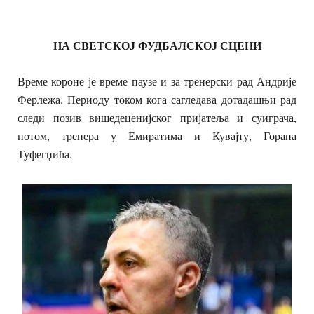
НА СВЕТСКОЈ ФУДБАЛСКОЈ СЦЕНИ
Време короне је време паузе и за тренерски рад Андрије
Ферлежа. Периоду током кога сагледава дотадашњи рад
следи позив вишедеценијског пријатеља и суиграча,
потом, тренера у Емиратима и Кувајту, Горана
Туфегџића.