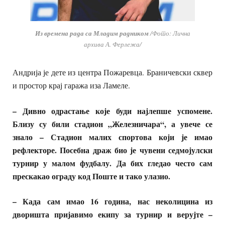
Из времена рада са Младим радником
/Фото: Лична
архива А. Ферлежа/
Андрија је дете из центра Пожаревца. Браничевски сквер
и простор крај гаража иза Ламеле.
– Дивно одрастање које буди најлепше успомене.
Близу су били стадион „Железничара“, а увече се
знало – Стадион малих спортова који је имао
рефлекторе. Посебна драж био је чувени седмојулски
турнир у малом фудбалу. Да бих гледао често сам
прескакао ограду код Поште и тако улазио.
– Када сам имао 16 година, нас неколицина из
дворишта пријавимо екипу за турнир и верујте –