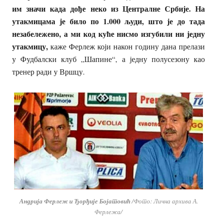
им значи када дође неко из Централне Србије. На
утакмицама је било по 1.000 људи, што је до тада
незабележено, а ми код куће нисмо изгубили ни једну
утакмицу,
каже Ферлеж који након годину дана прелази
у Фудбалски клуб „Шапине“, а једну полусезону као
тренер ради у Вршцу.
Андрија Ферлеж и Ђорђије Бојатовић
/Фото: Лична архива А.
Ферлежа/