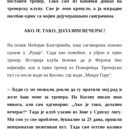
постанем тренер. Тако сам из копачки дошао на
тренерску клупу. Све је лепо кренуло, а ја изградио
посебан однос са мојим дојучерашњим саиграчима.
АКО ЈЕ ТАКО, ДОЛАЗИМ ВЕЧЕРАС!
На позив Небојше Благојевића, наш саговорник поново
одлази у „Рудар“. Сада као помоћни, а убрзо и први
тренер. Историја клуба бележи да је Ферлеж био
најмлађи, али и први тренер из Пожаревца. Тренерски
пут га после води на Косово, где води „Мокру Гору“.
– Људи су ме позвали, рекли да су пратили мој рад и
желе баш мене за тренера. На Косову нисам знао
никога, али сам одговорио: „Ако је тако, долазим
вечерас!“ Тада је клуб улазио из Зоне у Српску лигу.
Ми смо уз све проблеме, буквално за 25 дана, прошли
невероватан позитиван пут. Тада сам осетио колико