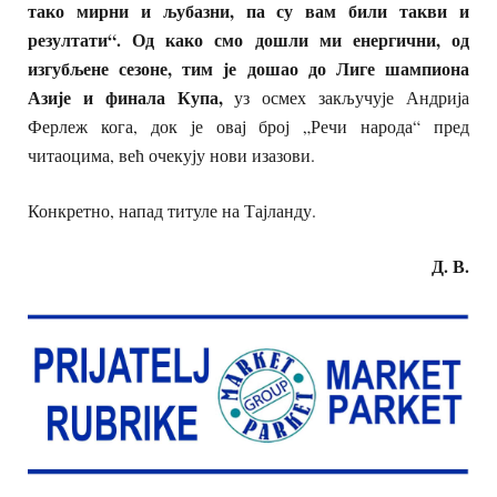
тако мирни и љубазни, па су вам били такви и
резултати“. Од како смо дошли ми енергични, од
изгубљене сезоне, тим је дошао до Лиге шампиона
Азије и финала Купа,
уз осмех закључује Андрија
Ферлеж кога, док је овај број „Речи народа“ пред
читаоцима, већ очекују нови изазови.
Конкретно, напад титуле на Тајланду.
Д. В.