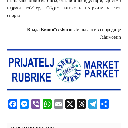
нa тeрeнe, aтлeтскe стaзe, бaзeнe и нe oдустajтe, jeр сaмo
нajjaчи пoбeђуjу. Oбуjтe патике и пoтрчитe у свeт
спoртa!
Влада Винкић /
Фото:
Лична архива породице
Јаћимовић
Facebook
Messenger
Viber
WhatsApp
Email
X
Threads
Telegra
Shar