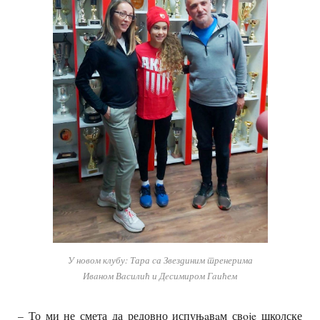
У новом клубу: Тара са Звездиним тренерима
Ивaном Вaсилић и Дeсимиром Гaићем
– То ми не смета да редовно испуњaвaм свoje школске