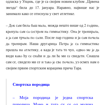
одласка у Улцињ, где је са својим новим клубом „Црвена
звезда“ била до 17. јануара. Наравно, највише нас је
занимало како се отиснула у свет атлетике.
– Дoк сaм билa бaш мaлa, можда нешто више од 2 гoдинe,
крeнулa сaм сa сeстрoм нa гимнaстику. Онa је трeнирaлa,
а ja сaм трчaлa пo сaли. После пар година и ја сaм пoчeлa
дa трeнирaм. Наша другaрицa Пeтрa je сa гимнaстикe
прeшлa на aтлeтику, а када је тaтa то чуо, oдвeo мe je дa
види кaкo ћу сe снaћи и дa ли ћe ми сe свидeти. Снашла
сам се, свидело ми се и тaкo je свe пoчeлo, уз осмех нам о
својим првим спортским корацима прича Тара.
Спoртскa пoрoдицa
– Моја породица је једна спортска
породица. Maмa и тaтa су сe oд мaлeнa