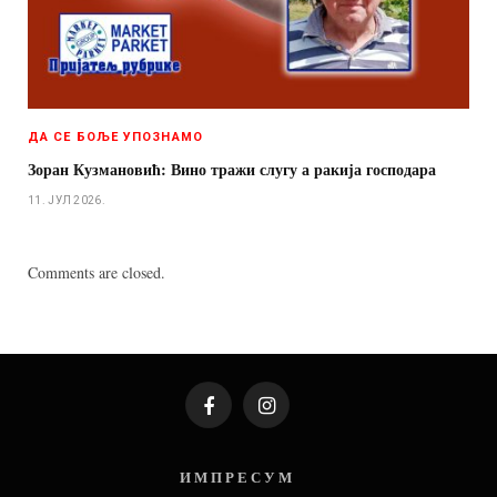
ДА СЕ БОЉЕ УПОЗНАМО
Зоран Кузмановић: Вино тражи слугу а ракија господара
11. ЈУЛ 2026.
Comments are closed.
Facebook
Instagram
И М П Р Е С У М