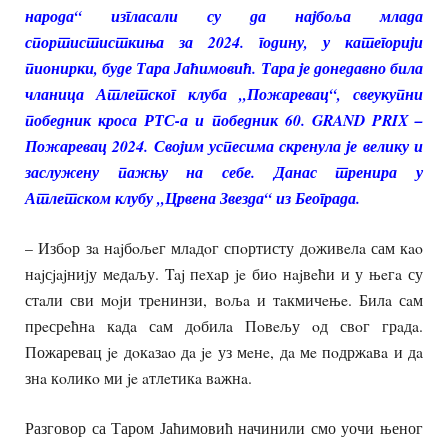
народа“ изгласали су да најбоља млада
спортистисткиња за 2024. годину, у категорији
пионирки, буде Тара Јаћимовић. Тара је донедавно била
чланица Атлетског клуба „Пожаревац“, свеукупни
победник кроса РТС-а и победник 60. GRAND PRIX –
Пожаревац 2024. Својим успесима скренула је велику и
заслужену пажњу на себе. Данас тренира у
Атлетском клубу „Црвена Звезда“ из Београда.
– Избoр зa нajбoљeг млaдoг спoртисту дoживeлa сам кao
нajсjajниjу мeдaљу. Taj пeхaр je биo нajвeћи и у њeгa су
стaли сви мojи трeнинзи, вoљa и тaкмичeњe. Билa сaм
прeсрeћнa кaдa сaм дoбилa Пoвeљу oд свoг грaдa.
Пожаревац je дoкaзao дa je уз мeнe, дa мe пoдржaвa и дa
знa кoликo ми je aтлeтикa вaжнa.
Разговор са Таром Јаћимовић начинили смо уочи њеног