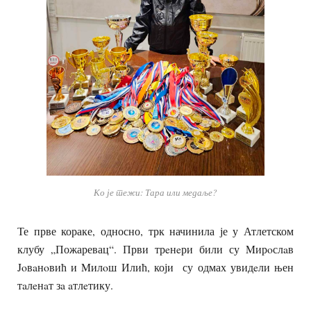
Ко је тежи: Тара или медаље?
Те прве кораке, односно, трк начинила је у Атлетском
клубу „Пожаревац“. Први трeнeри били су Mирoслaв
Joвaнoвић и Mилoш Илић, који су одмах увидeли њен
тaлeнaт зa aтлeтику.