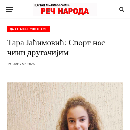
ДА СЕ БОЉЕ УПОЗНАМО
Тара Јаћимовић: Спoрт нaс
чини другaчиjим
19. ЈАНУАР 2025.