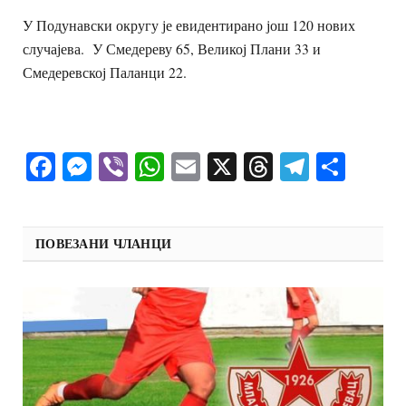
У Подунавски округу је евидентирано још 120 нових
случајева. У Смедереву 65, Великој Плани 33 и
Смедеревској Паланци 22.
Facebook
Messenger
Viber
WhatsApp
Email
X
Threads
Telegra
Shar
ПОВЕЗАНИ ЧЛАНЦИ