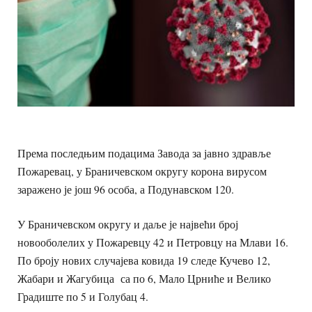
Према последњим подацима Завода за јавно здравље
Пожаревац, у Браничевском округу корона вирусом
заражено је још 96 особа, а Подунавском 120.
У Браничевском округу и даље је највећи број
новооболелих у Пожаревцу 42 и Петровцу на Млави 16.
По броју нових случајева ковида 19 следе Кучево 12,
Жабари и Жагубица са по 6, Мало Црниће и Велико
Градиште по 5 и Голубац 4.