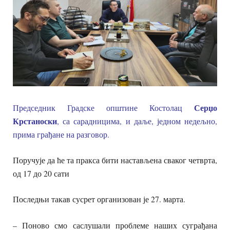
Серџо
Председник Градске општине Костолац
Крстаноски
, са сарадницима, и даље, једном недељно,
прима грађане на разговор.
Поручује да ће та пракса бити настављена сваког четврта,
од 17 до 20 сати
Последњи такав сусрет организован је 27. марта.
– Поново смо саслушали проблеме наших суграђана