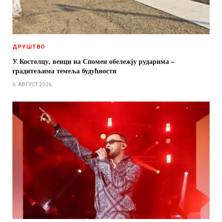
ДРУШТВО
У Костолцу, венци на Спомен обележју рударима –
градитељима темеља будућности
6. АВГУСТ 2026.