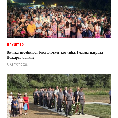
ДРУШТВО
Велика посећеност Костолачког котлића. Главна награда
Пожаревљанину
7. АВГУСТ 2026.