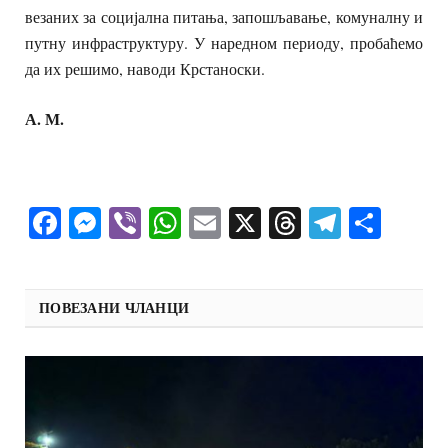
везаних за социјална питања, запошљавање, комуналну и
путну инфраструктуру. У наредном периоду, пробаћемо
да их решимо, наводи Крстаноски.
А. М.
Facebook
Messenger
Viber
WhatsApp
Email
X
Threads
Telegra
Shar
ПОВЕЗАНИ ЧЛАНЦИ