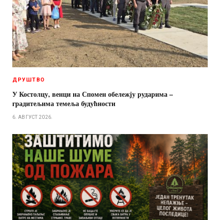
ДРУШТВО
У Костолцу, венци на Спомен обележју рударима –
градитељима темеља будућности
6. АВГУСТ 2026.