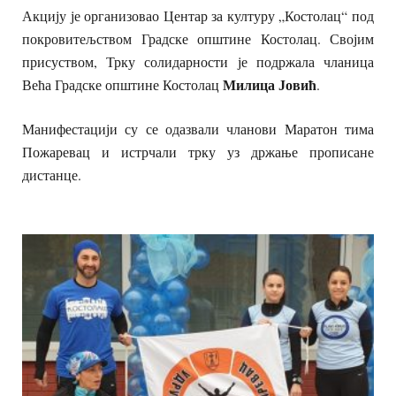
Акцију је организовао Центар за културу „Костолац“ под
покровитељством Градске општине Костолац. Својим
присуством, Трку солидарности је подржала чланица
Милица Јовић
Већа Градске општине Костолац
.
Манифестацији су се одазвали чланови Маратон тима
Пожаревац и истрчали трку уз држање прописане
дистанце.