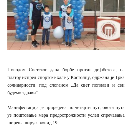
Поводом Светског дана борбе против дијабетеса, на
платоу испред спортске хале у Костолцу, одржана је Трка
солидарности, под слоганом „Да свет поплави и сви
будемо здрави“.
Манифестација је приређена по четврти пут, овога пута
уз поштовање мера предострожности услед спречавања
ширења вируса ковид 19.