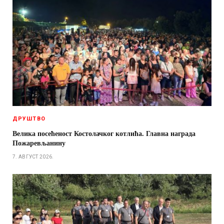
ДРУШТВО
Велика посећеност Костолачког котлића. Главна награда
Пожаревљанину
7. АВГУСТ 2026.