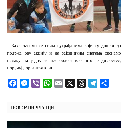
– Захваљујемо се свим суграђанима који су дошли да
подрже ову акцију и да заједничим снагама скенемо
пажњу на једну тешку болест као што је дијабетес,
поручују организатори.
Facebook
Messenger
Viber
WhatsApp
Email
X
Threads
Telegra
Shar
ПОВЕЗАНИ ЧЛАНЦИ