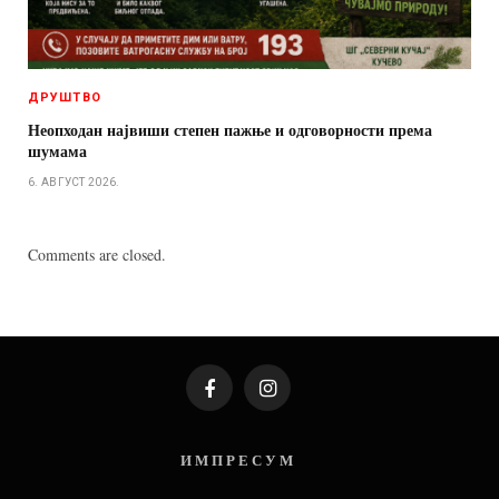
ДРУШТВО
Неопходан највиши степен пажње и одговорности према
шумама
6. АВГУСТ 2026.
Comments are closed.
Facebook
Instagram
И М П Р Е С У М