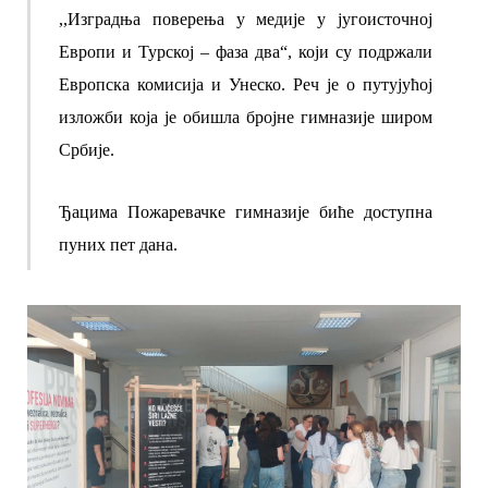
,,Изградња поверења у медије у југоисточној
Европи и Турској – фаза два“, који су подржали
Европска комисија и Унеско.
Реч је о путујућој
изложби која је обишла бројне гимназије широм
Србије.
Ђацима Пожаревачке гимназије биће доступна
пуних пет дана.