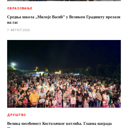
ОБРАЗОВАЊЕ
Средња школа „Милоје Васић” у Великом Градишту прелази
на гас
7. АВГУСТ 2026.
ДРУШТВО
Велика посећеност Костолачког котлића. Главна награда