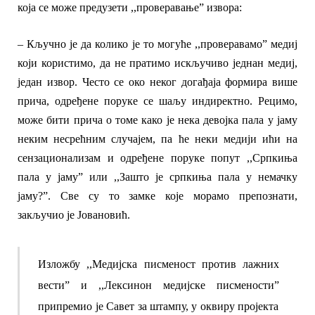
која се може предузети ,,проверавање” извора:
– Кључно је да колико је то могуће ,,проверавамо” медиј
који користимо, да не пратимо искључиво једнан медиј,
један извор. Често се око неког догађаја формира више
прича, одређене поруке се шаљу индиректно. Рецимо,
може бити прича о томе како је нека девојка пала у јаму
неким несрећним случајем, па ће неки медији ићи на
сензационализам и одређене поруке попут ,,Српкиња
пала у јаму” или ,,Зашто је српкиња пала у немачку
јаму?”. Све су то замке које морамо препознати,
закључио је Јовановић.
Изложбу ,,
Медијска писменост против лажних
вести” и ,,Лексинон медијске писмености”
припремио
је
Савет за штампу, у оквиру пројекта