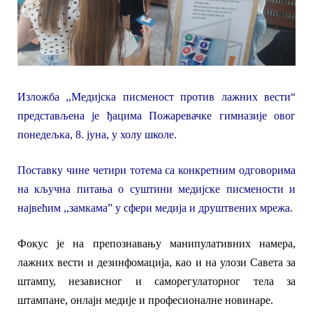
Изложба ,,Медијска писменост против лажних вести“
представљена је ђацима Пожаревачке гимназије
овог
понедељка,
8. јуна,
у холу школе.
Поставку
чине четири тотема
са конкретним одговорима
на кључна питања о суштини
медијске писмености
и
највећим ,,замкама” у сфери медија и друштвених мрежа.
Ф
окус
је
на препознавању
манипулативних намера,
лажних вести
и
дезинфомација,
као и на улози Савета за
штампу, независног и саморегулаторног тела за
штампане, онлајн медије и професионалне новинаре
.