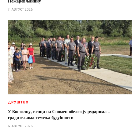
Пожаревљанину
7. АВГУСТ 2026.
ДРУШТВО
У Костолцу, венци на Спомен обележју рударима –
градитељима темеља будућности
6. АВГУСТ 2026.