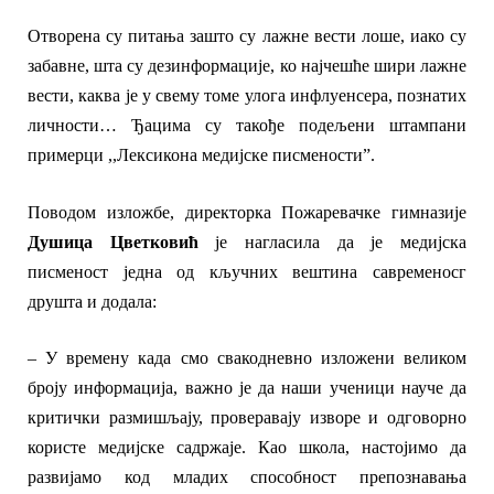
Отворена су питања зашто су лажне вести лоше, иако су
забавне, шта су дезинформације, ко најчешће шири лажне
вести, каква је у свему томе улога инфлуенсера, познатих
личности…
Ђацима су такође подељени штампани
примерци ,,Лексикона медијске писмености”.
Поводом изложбе, директорка Пожаревачке гимназије
Душица Цветковић
је нагласила да је медијска
писменост једна од кључних вештина савременосг
друшта и додала:
– У времену када смо свакодневно изложени великом
броју информација, важно је да наши ученици науче да
критички размишљају, проверавају изворе и одговорно
користе медијске садржаје. Као школа, настојимо да
развијамо код младих способност препознавања