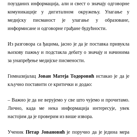
поузданих информација, али и свест о значају одговорне
комуникације у дигиталном окружењу. Улагање у
медијску писманост је улагање у образоване,
информисане и одговорне грађане будућности.
Из разговора са ђацима, јасно је да је поставка привукла
њихову пажњу и
подстакла дебату о значају и начинима
за
унапређењ
е
медијске писмености.
Гимназијалац
Јован Матеја Тодоровић
истакао је да је
кључно поставити се критички и додао:
– Важно је да не верујемо у све што чујемо и прочитамо.
Лично, када ме нека информација интересује, увек
настојим да је проверим из више извора.
Ученик
Петар Јовановић
је поручио да је једина мера