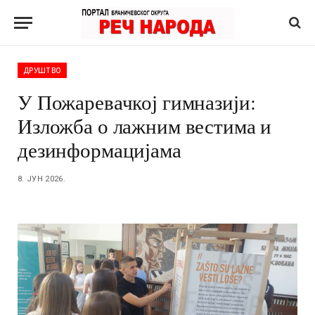
ДРУШТВО
У Пожаревачкој гимназији:
Изложба о лажним вестима и
дезинформацијама
8. ЈУН 2026.