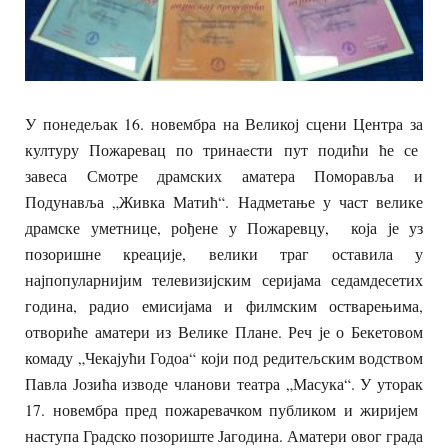
У понедељак 16. новембра на Великој сцени Центра за
културу Пожаревац по тринаeсти пут подићи ће се
завеса Смотре драмских аматера Поморавља и
Подунавља „Живка Матић“. Надметање у част велике
драмске уметнице, рођене у Пожаревцу, која је уз
позоришне креације, велики траг оставила у
најпопуларнијим телевизијским серијама седамдесетих
година, радио емисијама и филмским остварењима,
отвориће аматери из Велике Плане. Реч је о Бекетовом
комаду „Чекајући Годоа“ који под редитељским водством
Павла Јозића изводе чланови театра „Масука“. У уторак
17. новембра пред пожаревачком публиком и жиријем
наступа Градско позориште Јагодина. Аматери овог града