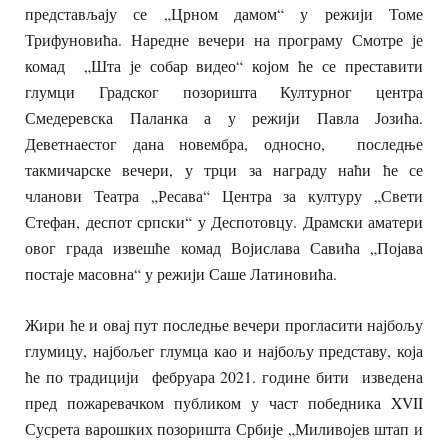
представљају се „Црном дамом“ у режији Томе
Трифуновића. Наредне вечери на програму Смотре је
комад „Шта је собар видео“ којом ће се преставити
глумци Градског позоришта Културног центра
Смедеревска Паланка а у режији Павла Јозића.
Деветнаестог дана новембра, односно, последње
такмичарске вечери, у трци за награду наћи ће се
чланови Театра „Ресава“ Центра за културу „Свети
Стефан, деспот српски“ у Деспотовцу. Драмски аматери
овог града извешће комад Војислава Савића „Појава
постаје масовна“ у режији Саше Латиновића.
Жири ће и овај пут последње вечери прогласити најбољу
глумицу, најбољег глумца као и најбољу представу, која
ће по традицији фебруара 2021. године бити изведена
пред пожаревачком публиком у част победника XVII
Сусрета варошких позоришта Србије „Миливојев штап и