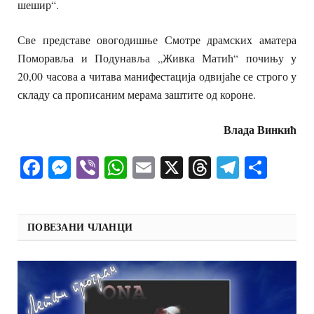
шешир“.
Све представе овогодишње Смотре драмских аматера
Поморавља и Подунавља „Живка Матић“ почињу у
20,00 часова а читава манифестација одвијаће се строго у
складу са прописаним мерама заштите од короне.
Влада Винкић
Facebook
Messenger
Viber
WhatsApp
Email
X
Threads
Telegra
Shar
ПОВЕЗАНИ ЧЛАНЦИ