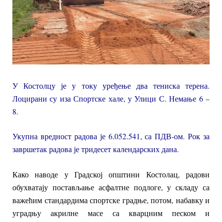
У Костолцу је у току уређење два тениска терена.
Лоцирани су иза Спортске хале, у Улици С. Немање 6 –
8.
Укупна вредност радова је 6.052.541, са ПДВ-ом. Рок за
завршетак радова је тридесет календарских дана.
Како наводе у Градској општини Костолац, радови
обухватају постављање асфалтне подлоге, у складу са
важећим стандардима спортске градње, потом, набавку и
уградњу акрилне масе са кварцним песком и