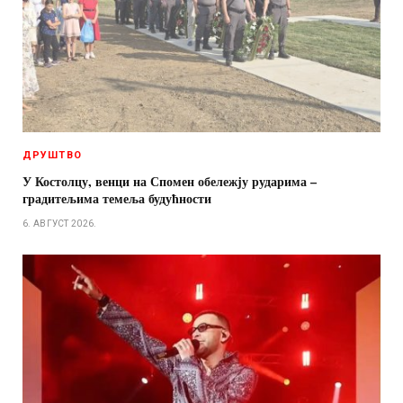
ДРУШТВО
У Костолцу, венци на Спомен обележју рударима –
градитељима темеља будућности
6. АВГУСТ 2026.