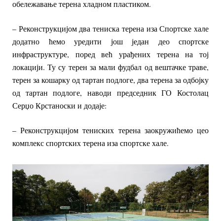
обележавање терена хладном пластиком.
– Реконструкцијом два тениска терена иза Спортске хале
додатно ћемо уредити још један део спортске
инфраструктуре, поред већ урађених терена на тој
локацији. Ту су терен за мали фудбал од вештачке траве,
терен за кошарку од тартан подлоге, два терена за одбојку
од тартан подлоге, наводи председник ГО Костолац
Серџо Крстаноски и додаје:
– Реконструкцијом тениских терена заокружићемо цео
комплекс спортских терена иза спортске хале.