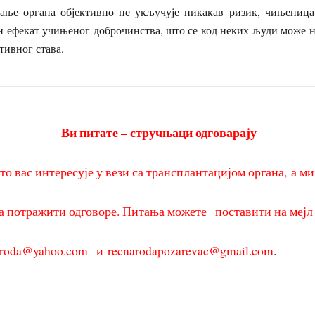
ање органа објективно не укључује никакав ризик, чињеница 
н ефекат учињеног доброчинства, што се код неких људи може 
тивног става.
Ви питате – стручњаци одговарају
то вас интересује у вези са трансплантацијом органа,
а м
а потражити одговоре.
Питања можете
поставити на мејл
aroda@yahoo.com
и
recnarodapozarevac@gmail.com
.