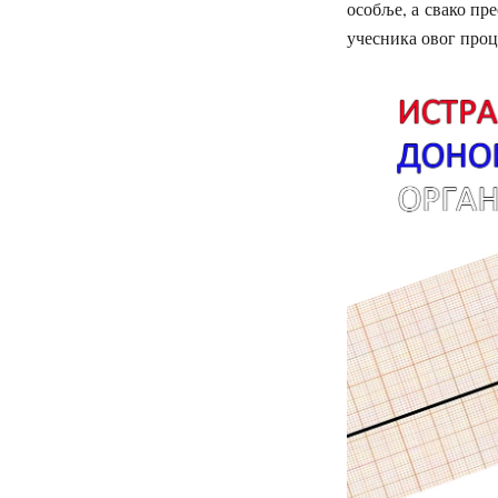
особље, а свако пр
учесника овог проц