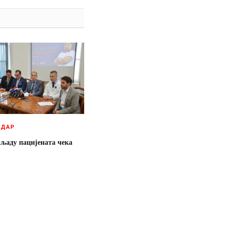
 ДАР
иљаду пацијената чека