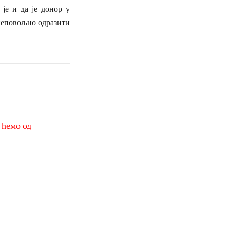
је и да је донор у
неповољно одразити
и ћемо од