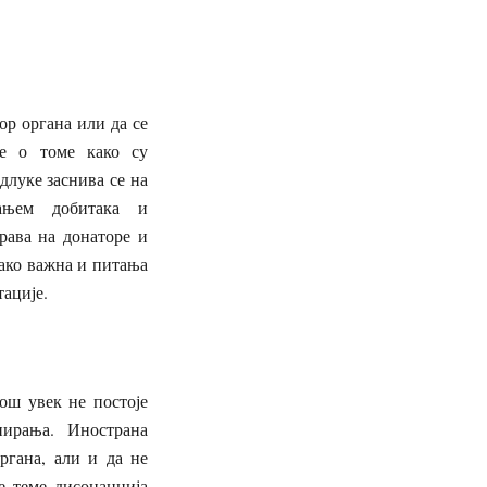
ор органа или да се
ке о томе како су
луке заснива се на
вањем добитака и
рава на донаторе и
тако важна и питања
тације.
ош увек не постоје
нирања. Инострана
ргана, али и да не
е теме дисонанција