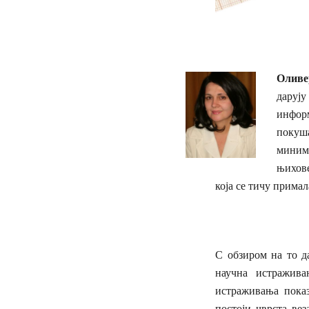
Оливе
даруј
информ
покуш
миним
њихове
која се тичу примал
С обзиром на то д
научна истражива
истраживања показ
постоји чврста ве