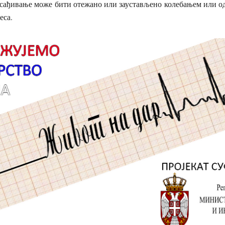
есађивање може бити отежано или заустављено колебањем или о
еса.