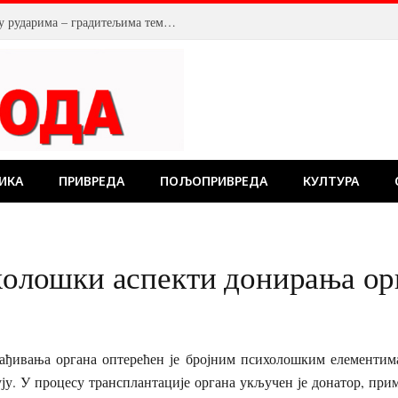
У Костолцу, венци на Спомен обележју рударима – градитељима темеља будућности
ИКА
ПРИВРЕДА
ПОЉОПРИВРЕДА
КУЛТУРА
ошки аспекти донирања орг
ађивања органа оптерећен је бројним психолошким елементим
ују. У процесу трансплантације органа укључен је донатор, пр