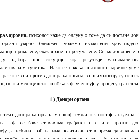
раХајровић,
психолог каже да одлуку о томе да се постане дон
у органи умрлог ближњег, можемо посматрати кроз подат
ације примљене, еваулиране и протумачене. Свако доношење од
ају одабира оне солуције која резултује максимализо
ализовањем губитака. Иако се пажња психолога највише усме
 разлоге за и против донирања органа, за психологију су исто 
аца као и медицинског особља које учествује у процесу транспла
1 ) Донори органа
а тема донирања органа у нашој земљи тек постаје актуелна, ј
ња која се баве ставовима грађанства за или против до
ују да већина грађана има позитиван став према даривању о
за између ставова и стварног понашања, те да је у погледу ов