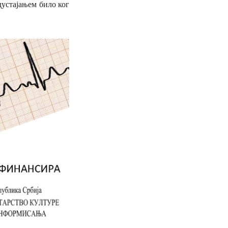
дустајањем било ког