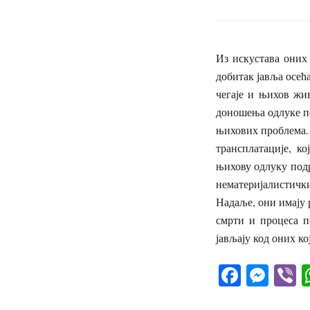
Из искустава оних 
добитак јавља осећ
чегаје и њихов жи
доношења одлуке п
њихових проблема.
трансплатације, к
њихову одлуку подр
нематеријалистичк
Надаље, они имају 
смрти и процеса п
јављају код оних к
Facebo
Mes
V