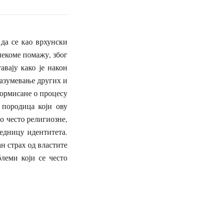
 да се као врхунски
некоме помажу, због
вају како је након
азумевање других и
ормисане о процесу
 породица који ову
о често религиозне,
едницу идентитета.
н страх од властите
леми који се често