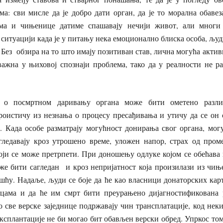
ма: сви мисле да је добро дати орган, да је то морална обавез
има и чињенице датиме спашавају нечији живот, али многи
итуацији када је у питању нека емоционално блиска особа, љу
 Без обзира на то што имају позитиван став, лична могућа акти
важна у њиховој спознаји проблема, тако да у реалности не ра
 о посмртном даривању органа може бити ометено разли
роистичу из незнања о процесу пресађивања и утичу да се он с
. Када особе разматрају могућност донирања свог органа, мог
гледавају кроз утрошено време, уложен напор, страх од пром
који се може претрпети. При доношењу одлуке којом се обећава
оже бити сагледан и кроз непријатност која произилази из чињ
ћу. Надаље, људи се боје да ће као власници донаторских кар
цама и да ће им смрт бити преурањено дијагностификована 
о све верске заједнице подржавају чин трансплатације, код нек
 експлантације не би могао бит обављен верски обред. Упркос то