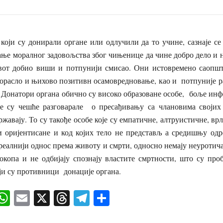
који су донирали органе или одлучили да то учине, сазнаје се
ање моралног задовољства због чињенице да чине добро дело и 
вот добио виши и потпунији смисао. Они истовремено саопшта
орасло и њихово позитивн осамовредновање, као и потпуније р
 Донатори органа обично су високо образоване особе, боље инф
оје су чешће разговарале о пресађивању са члановима својих
жавају. То су такође особе које су емпатичне, алтруистичне, врл
и оријентисане и код којих тело не представљ а средишњу одр
реалнији однос према животу и смрти, односно немају неуротича
окопа и не одбијају спознају властите смртности, што су проб
оји су противници донације органа.
ok
senger
iber
WhatsApp
Email
X
Threads
Telegram
Share