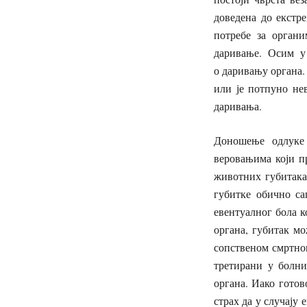
доведена до екстре
потребе за орган
даривање. Осим у с
о даривању органа.
или је потпуно не
даривања.
Доношење одлуке
веровањима који п
животних губитака
губитке обично са
евентуалног бола 
органа, губитак м
сопственом смртнош
третирани у болни
органа. Иако готов
страх да у случају