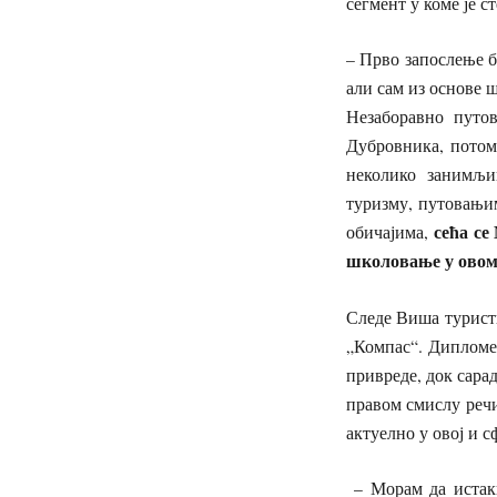
сегмент у коме је с
– Прво запослење б
али сам из основе 
Незаборавно путов
Дубровника, потом
неколико занимљи
туризму, путовањи
сећа се
обичајима,
школовање у овом 
Следе Виша туристи
„Компас“. Дипломе
привреде, док сара
правом смислу речи
актуелно у овој и 
– Морам да истакн