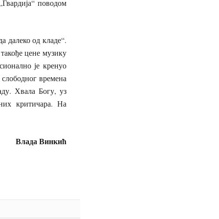
„Гвардија“ поводом
а далеко од кладе“.
 такође цене музику
сионално је кренуо
о слободног времена
ду. Хвала Богу, уз
них критичара. На
Влада Винкић