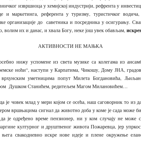
вничког извршиоца у хемијској индустрији, рефрента у инвести
де и маркетинга, референта у туризму, туристичког водича
чке организације до саветника и посредника у осигурању. Сва
искре
о, волим их и данас, и хвала Богу, неке још увек обављам,
АКТИВНОСТИ НЕ МАЊКА
себно нижу успомене из света музике са колегама из ансам
Боемске ноћи“, наступи у Карпатима, Чикошу, Дому ЈНА, градо
а врхунским уметницима попут Милета Богдановића, Љиља
афом Душком Станићем, редитељем Магом Милановићем…
да је човек млад у мери којом се осећа, наш саговорник то из да
ером вршњацима сигнал да животно доба у коме је сада може би
да је одређено време пензионер, ни у ком случају не може 
аргине културног и друштвеног живота Пожаревца, јер упркос
з њега свакодневно искре нове идеје и плене окружење елан