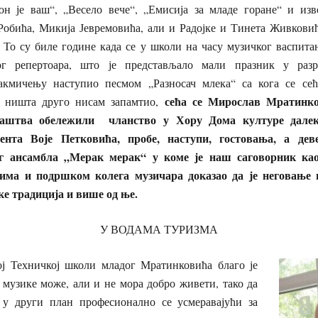
н је ваш“, „Весело вече“, „Емисија за младе горане“ и из
Робића, Микија Јевремовића, али и Радојке и Тинета Живковић
о су биле године када се у школи на часу музичког васпита
г репертоара, што је представљало мали празник у раз
акмичењу наступио песмом „Разносач млека“ са кога се сећ
сећа се Мирослав Мратинко
е ништа друго нисам запамтио,
лаштва обележили чланство у Хору Дома културе далеке
ента Воје Петковића, пробе, наступи, гостовања, а дев
г ансамбла „Мерак мерак“ у коме је наш саговорник ка
тима и подршком колега музичара доказао да је неговање 
ке традиција и више од ње.
У ВОДАМА ТУРИЗМА
ј Техничкој школи младог Мратинковића благо је
 музике може, али и не мора добро живети, тако да
 у други план професионално се усмеравајући за