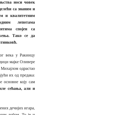
ињства носи човек
делећи са знаним и
ом и квалитетним
одним лепотама
итима спојен са
ења. Тако се да
атинковћ.
ог века у Ракинцу
одици мајке Оливере
 Михајлом одрастао
јући их од предака:
е основне коју сам
иле сећања, али и
ених дечијих игара,
ним добом. То је и