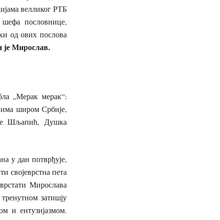
цијама велликог РТБ
, шефа пословнице,
ки од ових послова
н је Мирослав.
бла „Мерак мерак“:
вима широм Србије,
не Шљапић, Душка
на у дан потврђује,
ти својеврстна пета
сврстати Мирослава
 тренутном затишју
ом и ентузијазмом.