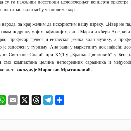
да су га пажљиви посетиоци целовечерњег концерта оркестра 
ености запазили међу члановима хора.
з народа, за крај желим да искористим нашу изреку: „Ивер не пад
авам подршку мојих најмилијих, сина Марка и кћери Ане, који
рко, професор грчког и енглеског језика воли музику, а профе
р је запослен у туризму. Ана ради у маркетингу док највећи де
упи Светлане Спајић при КУД-у „Бранко Цветковић“ у Београ
и смо компактана целина непосредних сарадника и међусоб
закључује Мирослав Мратинковић.
 корист,
ok
senger
iber
WhatsApp
Email
X
Threads
Telegram
Share
И