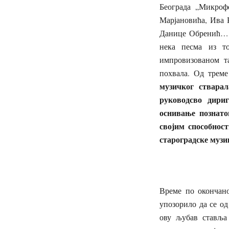
Београда „Микрофо
Марјановића, Ива 
Данице Обренић… Т
нека песма из то
импровизованом т
похвала. Од трем
музичког ствара
руководсво дириг
оснивање познато
својим способнос
староградске музи
Време по окончано
упозорило да се од
ову љубав ставља