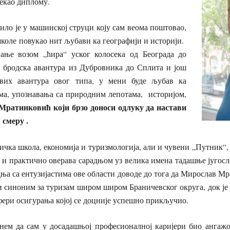
текао диплому.
ило је у машинској струци коју сам веома поштовао,
школе повукао нит љубави ка географији и историји.
ање возом „ћира“ уског колосека од Београда до
 бродска авантура из Дубровника до Сплита и још
вих авантура овог типа, у мени буде љубав ка
ма, упознавања са природним лепотама, историјом,
 Мратинковић који брзо доноси одлуку да настави
смеру .
чка школа, економија и туризмологија, али и чувени „Путник“, 
 и практично оверава сарадњом уз велика имена тадашње југосл
дња са ентузијастима ове области доводе до тога да Мирослав Мр
 синоним за туризам широм широм Браничевског округа, док је
сфери осигурања којој се доцније успешно прикључио.
ем да сам у досадашњој професионалној каријери био ангажо