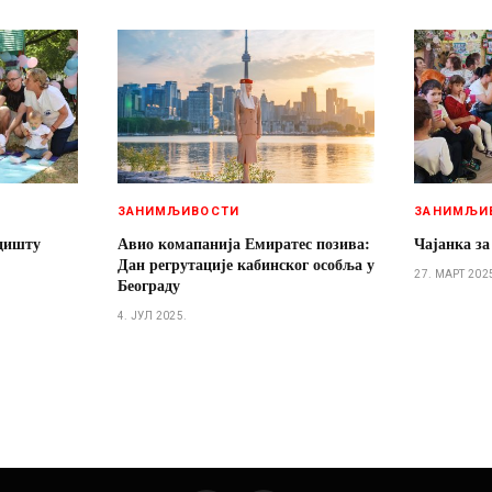
ЗАНИМЉИВОСТИ
ЗАНИМЉИ
адишту
Авио комапанија Емиратес позива:
Чајанка за
Дан регрутације кабинског особља у
27. МАРТ 202
Београду
4. ЈУЛ 2025.