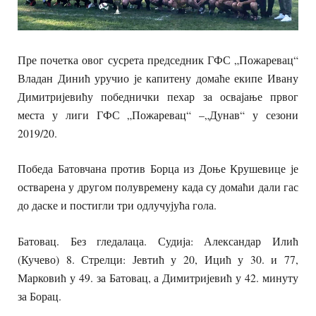
Пре почетка овог сусрета председник ГФС „Пожаревац“
Владан Динић уручио је капитену домаће екипе Ивану
Димитријевићу победнички пехар за освајање првог
места у лиги ГФС „Пожаревац“ –„Дунав“ у сезони
2019/20.
Победа Батовчана против Борца из Доње Крушевице је
остварена у другом полувремену када су домаћи дали гас
до даске и постигли три одлучујућа гола.
Батовац. Без гледалаца. Судија: Александар Илић
(Кучево) 8. Стрелци: Јевтић у 20, Ицић у 30. и 77,
Марковић у 49. за Батовац, а Димитријевић у 42. минуту
за Борац.