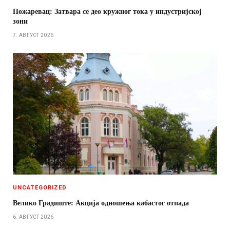
Пожаревац: Затвара се део кружног тока у индустријској
зони
7. АВГУСТ 2026.
UNCATEGORIZED
Велико Градиште: Акција одношења кабастог отпада
6. АВГУСТ 2026.