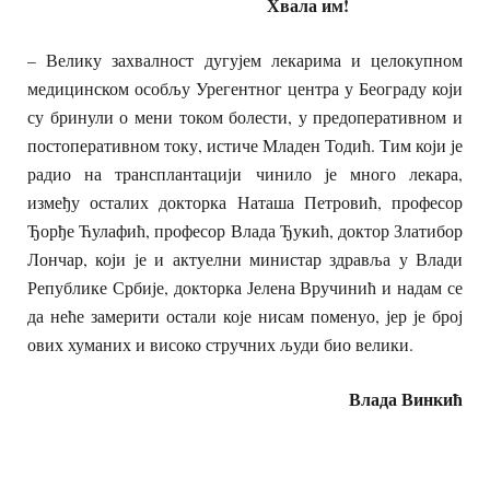
Хвала им!
– Велику захвалност дугујем лекарима и целокупном
медицинском особљу Урегентног центра у Београду који
су бринули о мени током болести, у предоперативном и
постоперативном току, истиче Младен Тодић. Тим који је
радио на трансплантацији чинило је много лекара,
између осталих докторка Наташа Петровић, професор
Ђорђе Ћулафић, професор Влада Ђукић, доктор Златибор
Лончар, који је и актуелни министар здравља у Влади
Републике Србије, докторка Јелена Вручинић и надам се
да неће замерити остали које нисам поменуо, јер је број
ових хуманих и високо стручних људи био велики.
Влада Винкић