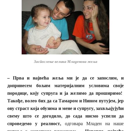
Заспослење велика Младенова жеља
– Прва и највећа жеља ми је да се запослим, и
допринесем бољим материјалним условима своје
породице, коју супруга и ја желимо да проширимо!
Такође, волео бих да са Тамаром и Нином путујем, јер
ову страст која обузима и мене и супругу, захвљајујући
свему што се догодило, до сада нисмо успели да
спроведемо у реалност,
одговара Младен на наше
– Наравно, највећа
питање о животним плановима.