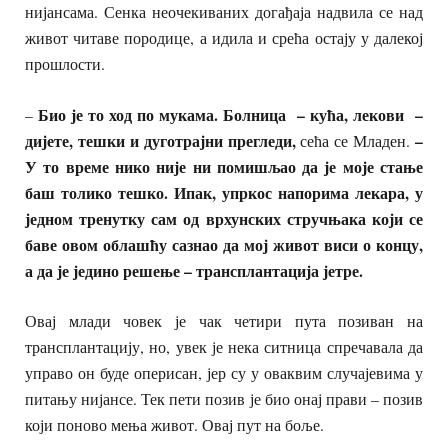
нијансама. Сенка неочекиваних догађаја надвила се над
живот читаве породице, а идила и срећа остају у далекој
прошлости.
Био је то ход по мукама.
Болница – кућа, лекови –
–
дијете, тешки и дуготрајни прегледи,
–
сећа се Младен.
У то време нико није ни помишљао да је моје стање
баш толико тешко. Ипак, упркос напорима лекара, у
једном тренутку сам од врхунских стручњака који се
баве овом облашћу сазнао да мој живот виси о концу,
а да је једино решење – трансплантација јетре.
Овај млади човек је чак четири пута позиван на
трансплантацију, но, увек је нека ситница спречавала да
управо он буде оперисан, јер су у оваквим случајевима у
питању нијансе. Тек пети позив је био онај прави – позив
који поново мења живот. Овај пут на боље.