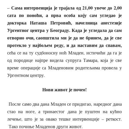
Сама интервенција је трајала од 21,00 увече до 2,00
–
сата по поноћи, а прва особа коју сам угледао је
докторка Наташа Петровић, начелница анестезије
Ургентног центра у Београду. Када је угледала да сам
отворио очи, саопштила ми је да не бринем, да је све
протекло у најбољем реду, и да наставим да спавам,
сећа се на ту судбоносну ноћ Младен, истичићи да га је
од породице најпре видела супруга Тамара, која је све
време операције са Младеновим родитељима провела у
Ургентном центру.
Нови живот је почео!
После само два дана Младен се придигао, наредног дана
стао на ноге, а тринаестог дана је пуштен на кућно
лечење, што је за овако тешке интервенције – реткост.
Тако почиње Младенов други живот.