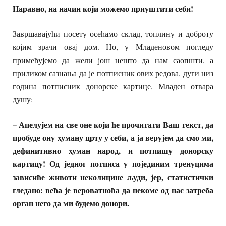
Наравно, на начин који можемо приуштити себи!
Завршавајући посету осећамо склад, топлину и доброту
којим зрачи овај дом. Но, у Младеновом погледу
примећујемо да жели још нешто да нам саопшти, а
приликом сазнања да је потписник ових редова, дуги низ
година потписник донорске картице, Младен отвара
душу:
– Апелујем на све оне који ће прочитати Ваш текст, да
пробуде ону хуману црту у себи, а ја верујем да смо ми,
дефинитивно хуман народ, и потпишу донорску
картицу! Од једног потписа у појединим тренуцима
зависиће животи неколицине људи, јер, статистички
гледано: већа је вероватноћа да некоме од нас затреба
орган него да ми будемо донори.