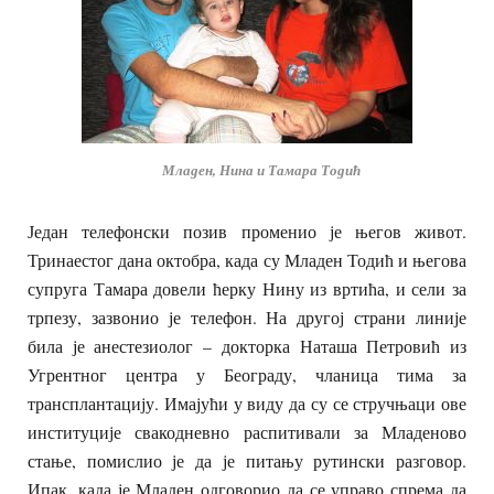
Младен, Нина и Тамара Тодић
Један телефонски позив променио је његов живот.
Тринаестог дана октобра, када су Младен Тодић и његова
супруга Тамара довели ћерку Нину из вртића, и сели за
трпезу, зазвонио је телефон. На другој страни линије
била је анестезиолог – докторка Наташа Петровић из
Угрентног центра у Београду, чланица тима за
трансплантацију. Имајући у виду да су се стручњаци ове
институције свакодневно распитивали за Младеново
стање, помислио је да је питању рутински разговор.
Ипак, када је Младен одговорио да се управо спрема да