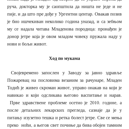
руча, докторка му је саопштила да ништа не једе и не
пије, и да што пре дође у Ургентни центар. Овакав позив
је био ишчекиван неколико година уназад, и са зебњом
му се надала читава Младенова породица: пронађен је
донор јетре која је овом младом човеку пружала наду у
нови и бољи живот.
Ход по мукама
Својевремено запослен у Заводу за јавно здравље
Пожаревац на пословима везаним за рачунаре, Младен
Тодић је живео скроман живот, управо онакав на који је
навикао и који одсликава његово васпитање и нарав.
Прве здравствене проблеме осетио је 2010. године, а
после детаљних лекарских прегледа, сазнаје да је у
питању изузетно тешка и ретка болест јетре. Све се мења
преко ноћи, а његов свет почиње да бива обојен тамним