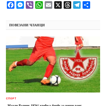
Facebook
Messenger
Viber
WhatsApp
Email
X
Threads
Telegra
Shar
ПОВЕЗАНИ ЧЛАНЦИ
СПОРТ
„Млади Радник 1926“ креће у борбу за виши ранг