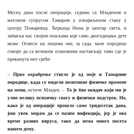
Месец дана после операције, седимо са Младеном и
његовом супругом Тамаром у изнајмљеном стану у
центру Пожаревца. Ћеркица Нина је центар света, и
забавља нас својим опаскама које само двогодишње дете
може. Осмеси на лицима ове, за сада, мале породице
говоре да са великим плановима настављају тамо где је
прекинута нит среће:
Прво охрабрење стигло је од моје и Тамарине
–
породице, када су видели позитивне физичке промене
на мени,
То је био окидач који ми је
истиче Младен. –
улио велику психичку снагу и физички подстрек. Но,
како је од операције прошло само тридесетак дана,
још увек морам да се пазим инфекција, јер је ово
време разних вируса, тако да нема много посета
нашем дому.