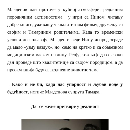
Младенов дан протиче у кућној атмосфери, редовним
породичним активностима, у игри са Нином, читању
добре књиге, уживању у квалитетном филму, дружењу са
својим и Тамариним родитељима. Када то временски
услови дозвољавају, Младен изведе Нину испред зграде
да мало «узму ваздух», но, само на кратко и са обавезном
медицинском маском на лицу. Речју, тежња је да се сваки
дан проведе што квалитетније са својом породицом, а да
преокупација буду свакодневне животне теме.
Како и не би, када нас упорност и љубав воде у
–
будућност
, истиче Младенова супруга Тамара.
Да се жеље претворе у реалност