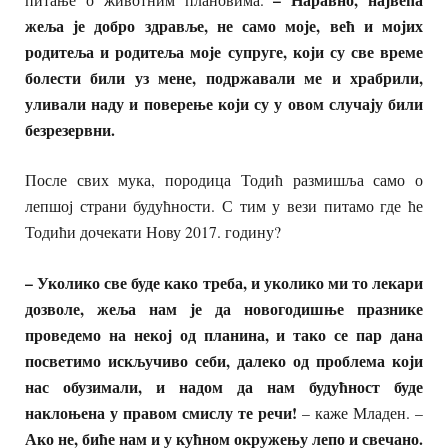
жеља је добро здравље, не само моје, већ и мојих
родитеља и родитеља моје супруге, који су све време
болести били уз мене, подржавали ме и храбрили,
уливали наду и поверење који су у овом случају били
безрезервни.
После свих мука, породица Тодић размишља само о
лепшој страни будућности. С тим у вези питамо где ће
Тодићи дочекати Нову 2017. годину?
– Уколико све буде како треба, и уколико ми то лекари
дозволе, жеља нам је да новогодишње празнике
проведемо на некој од планина, и тако се пар дана
посветимо искључиво себи, далеко од проблема који
нас обузимали, и надом да нам будућност буде
наклоњена у правом смислу те речи!
– каже Младен. –
Ако не, биће нам и у кућном окружењу лепо и свечано.