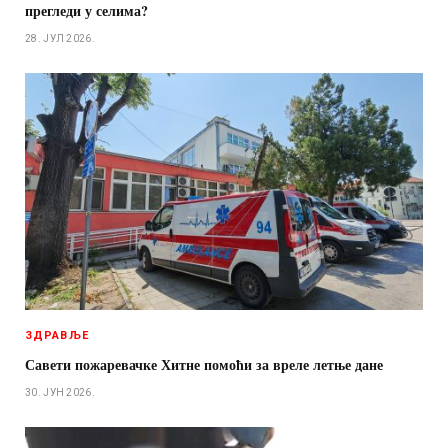
прегледи у селима?
28. ЈУЛ 2026.
ЗДРАВЉЕ
Савети пожаревачке Хитне помоћи за вреле летње дане
30. ЈУН 2026.