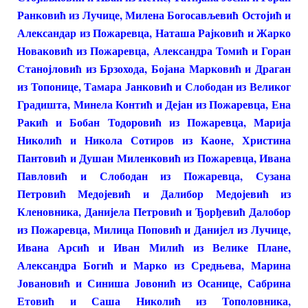
Ранковић из Лучице, Милена Богосављевић Остојић и
Александар из Пожаревца, Наташа Рајковић и Жарко
Новаковић из Пожаревца, Александра Томић и Горан
Станојловић из Брзохода, Бојана Марковић и Драган
из Топонице, Тамара Јанковић и Слободан из Великог
Градишта, Минела Контић и Дејан из Пожаревца, Ена
Ракић и Бобан Тодоровић из Пожаревца, Марија
Николић и Никола Сотиров из Каоне, Христина
Пантовић и Душан Миленковић из Пожаревца, Ивана
Павловић и Слободан из Пожаревца, Сузана
Петровић Медојевић и Далибор Медојевић из
Кленовника, Данијела Петровић и Ђорђевић Далобор
из Пожаревца, Милица Поповић и Данијел из Лучице,
Ивана Арсић и Иван Милић из Велике Плане,
Александра Богић и Марко из Средњева, Марина
Јовановић и Синиша Јовонић из Осанице, Сабрина
Етовић и Саша Николић из Тополовника,