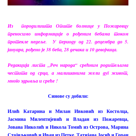
Из породилишта Опште болнице у Пожаревцу
преносимо информације о рођеним бебама током
протекле недеље.
У
периоду од 22. децембра до 5.
јануара, рођено је 38 беба, 28 дечака и 10 девојчица.
Редакција листа „Реч народа“ срећним родитељима
честита од срца, а малишанима жели дуг живот,
много здрaвља и среће !
Синове су добили:
Илић Катарина и Милан Ивковић из Костолца,
Јасмина Милентијевић и Владан из Пожаревца,
Јована Николић и Никола Томић из Острова, Марина
Стојиљковић и Иван из Петке, Татијана Јосић и Горан