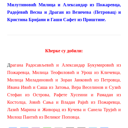
Милутиновић Милица и Александар из Пожаревца,
Радојевић Весна и Драган из Везичева (Петровац) и
Кристина Бријани и Гаши Сафет из Приштине.
Кћерке су добили:
Д
рагана Радосављевић и Александар Букумировић из
Пожаревца, Милица Теофиловић и Урош из Кличевца,
Милица Миладиновић и Зоран Јанковић из Петровца,
Ивана Ивић и Саша из Затоња, Вера Веселинов и Сузић
Стефан из Острова, Рафете Хусеини и Рамадан из
Костолца, Јовић Сања и Владан Рајић из Пожаревца,
Лазић Марина и Живорад из Кучева и Санела Трујић и
Милош Пантић из Великог Поповца.